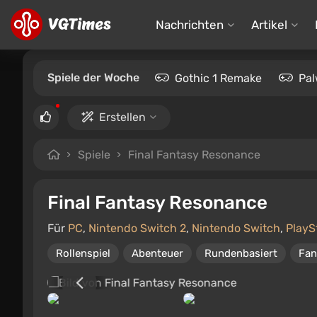
Nachrichten
Artikel
Spiele der Woche
Gothic 1 Remake
Pal
Erstellen
Spiele
Final Fantasy Resonance
Final Fantasy Resonance
Für
PC
,
Nintendo Switch 2
,
Nintendo Switch
,
PlayS
Rollenspiel
Abenteuer
Rundenbasiert
Fan