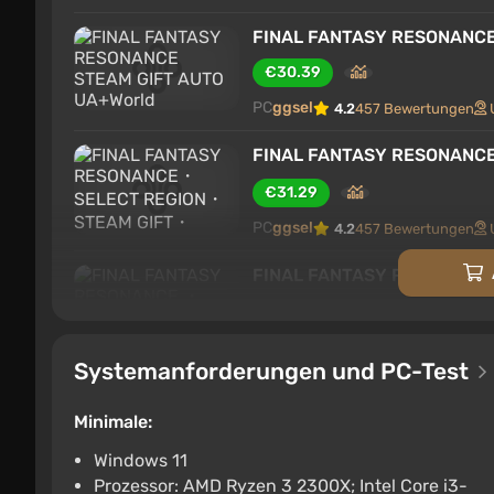
FINAL FANTASY RESONANCE
€30.39
PC
ggsel
4.2
457 Bewertungen
FINAL FANTASY RESONANC
€31.29
PC
ggsel
4.2
457 Bewertungen
FINAL FANTASY RESONANC
€32.67
PC
ggsel
4.2
457 Bewertungen
Systemanforderungen und PC-Test
FINAL FANTASY RESONANCE
Minimale:
€34.42
Windows 11
Prozessor: AMD Ryzen 3 2300X; Intel Core i3-
ggsel
4.2
457 Bewertungen
Unt