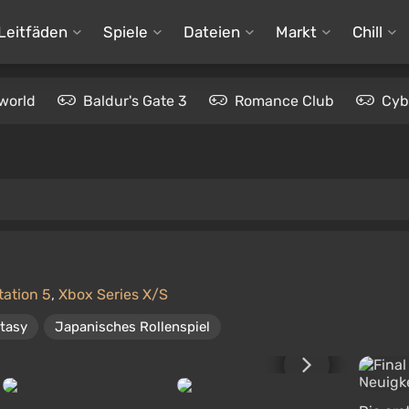
Leitfäden
Spiele
Dateien
Markt
Chill
world
Baldur's Gate 3
Romance Club
Cyb
tation 5
,
Xbox Series X/S
tasy
Japanisches Rollenspiel