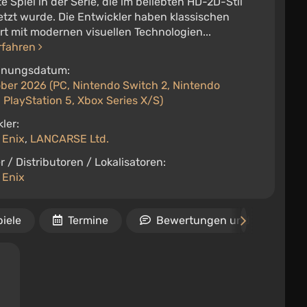
te Spiel in der Serie, die im beliebten HD-2D-Stil
tzt wurde. Die Entwickler haben klassischen
rt mit modernen visuellen Technologien...
rfahren
inungsdatum:
ober 2026 (PC, Nintendo Switch 2, Nintendo
 PlayStation 5, Xbox Series X/S)
ler:
 Enix
,
LANCARSE Ltd.
r / Distributoren / Lokalisatoren:
 Enix
iele
Termine
Bewertungen und Rezension