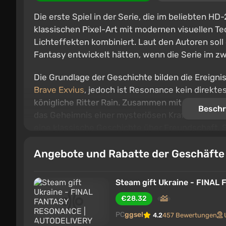
Die erste Spiel in der Serie, die im beliebten H
klassischen Pixel-Art mit modernen visuellen 
Lichteffekten kombiniert. Laut den Autoren soll d
Fantasy entwickelt hätten, wenn die Serie im 
Die Grundlage der Geschichte bilden die Ereigni
Brave Exvius
, jedoch ist Resonance kein direkte
königliche Ritter Rain. Zusammen mit seinen Gef
Beschr
das Geheimnis einer mysteriösen Kraft zu lüften,
eine klassische Geschichte über Freundschaft, S
typischen Elementen der Serie – Kristallen, Luf
Angebote und Rabatte der Geschäft
zwischen Kontinenten.
Das Kampfsystem basiert auf rundenbasierten 
Steam gift Ukraine - FINA
Schwächen der Gegner. Die Nutzung von Verwund
€28.32
durchbrechen, zusätzliche Aktionen zu erhalten
Verlauf des Kampfes wenden können.
PC
ggsel
4.2
457 Bewertungen