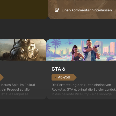
Einen Kommentar hinterlassen
GTA 6
Ab €58
Die Fortsetzung der Kultspielreihe von
n neues Spiel im Fallout-
Rockstar, GTA 6, bringt die Spieler zurück
 ein Prequel zu allen
in das beliebte Vice City – eine sonnige
 ist. Die Ereignisse
Metropole am Ozean, wo sich ein echtes
ult 76, dem ersten unter
Action-Abenteuer im Geiste der besten
s sollte laut den Plänen
Mafiafilme entfaltet. Im Mittelpunkt
pezialisten das erste sein,
stehen Lucia und Jason – ein Paar von
 Abwurf von Atombomben