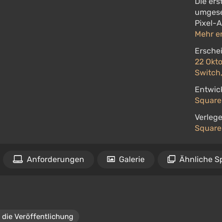
Die ers
umgese
Pixel-A
Mehr e
Ersche
22 Okt
Switch,
Entwick
Square
Verlege
Square
Anforderungen
Galerie
Ähnliche Sp
 die Veröffentlichung