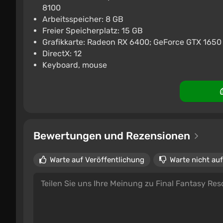
8100
Steam Ukraine/India - FINA
Arbeitsspeicher: 8 GB
AUTODELIVERY
Freier Speicherplatz: 15 GB
Grafikkarte: Radeon RX 6400; GeForce GTX 1650
€36.42
DirectX: 12
PC
ggsel
4.2
457 Bewertungen
Keyboard, mouse
Bewertungen und Rezensionen
Warte auf Veröffentlichung
Warte nicht auf