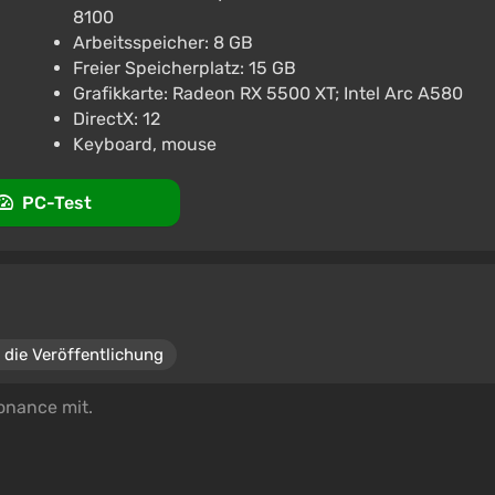
8100
L FANTASY RESONANCE Digital Deluxe Edition |
Arbeitsspeicher: 8 GB
Freier Speicherplatz: 15 GB
Grafikkarte: Radeon RX 5500 XT; Intel Arc A580
DirectX: 12
Unterstützung bei VGTimes
Keyboard, mouse
PC-Test
 die Veröffentlichung