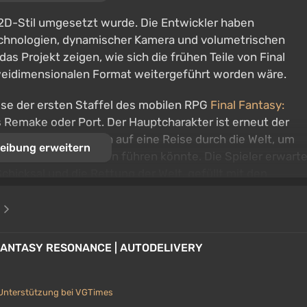
D-2D-Stil umgesetzt wurde. Die Entwickler haben
Technologien, dynamischer Kamera und volumetrischen
as Projekt zeigen, wie sich die frühen Teile von Final
zweidimensionalen Format weitergeführt worden wäre.
sse der ersten Staffel des mobilen RPG
Final Fantasy:
s Remake oder Port. Der Hauptcharakter ist erneut der
ährten begibt er sich auf eine Reise durch die Welt, um
eibung erweitern
 die ihn ins Verderben führen könnte. Die Spieler erwart
chicksal und die Rettung der Welt, gefüllt mit den
tschiffen, Espern, Moogle und großangelegten Reisen
e
Kämpfen mit dem Schwerpunkt auf der Suche nach
L FANTASY RESONANCE | AUTODELIVERY
barkeiten ermöglicht es, die Verteidigung der Feinde z
 und mächtige Resonanzangriffe auszulösen, die den
Unterstützung bei VGTimes