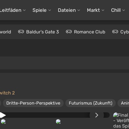
Leitfäden
Spiele
Dateien
Markt
Chill
world
Baldur's Gate 3
Romance Club
Cyb
witch 2
Dritte-Person-Perspektive
Futurismus (Zukunft)
Ani