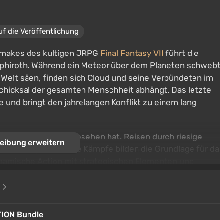
uf die Veröffentlichung
 Remakes des kultigen JRPG
Final Fantasy VII
führt die
ephiroth. Während ein Meteor über dem Planeten schweb
Welt säen, finden sich Cloud und seine Verbündeten im
chicksal der gesamten Menschheit abhängt. Das letzte
e und bringt den jahrelangen Konflikt zu einem lang
 die die Trilogie je gesehen hat. Reisen durch riesige
eibung erweitern
den und spektakuläre Kämpfe bilden die Grundlage für da
namische Action mit strategischen Elementen und
es Charakters zu nutzen. Dies ist der grandiose Abschluss
e
ten im letzten Kampf der Legenden entschieden wird.
TION Bundle