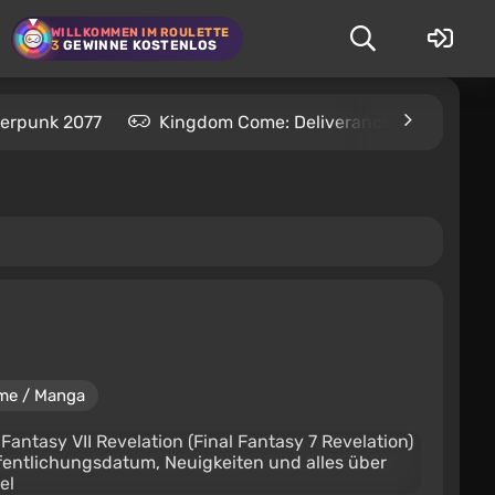
WILLKOMMEN IM ROULETTE
3
GEWINNE KOSTENLOS
erpunk 2077
Kingdom Come: Deliverance 2
S.T
me / Manga