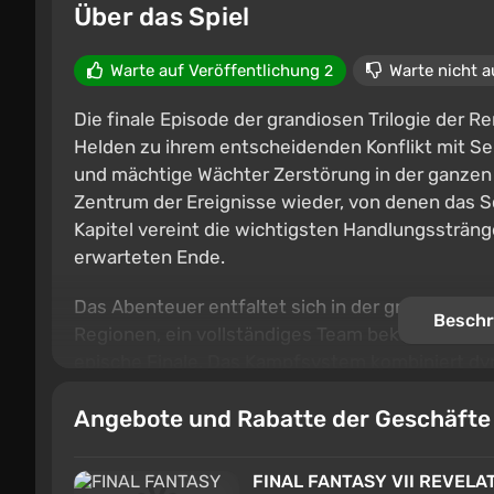
Über das Spiel
Warte auf Veröffentlichung
Warte nicht a
2
Die finale Episode der grandiosen Trilogie der
Helden zu ihrem entscheidenden Konflikt mit S
und mächtige Wächter Zerstörung in der ganzen 
Zentrum der Ereignisse wieder, von denen das S
Kapitel vereint die wichtigsten Handlungssträng
erwarteten Ende.
Das Abenteuer entfaltet sich in der größten Welt,
Beschr
Regionen, ein vollständiges Team bekannter Hel
epische Finale. Das Kampfsystem kombiniert dy
ermöglicht es, die einzigartigen Fähigkeiten jed
Angebote und Rabatte der Geschäft
der Geschichte, in dem das Schicksal des Plane
FINAL FANTASY VII REVELA