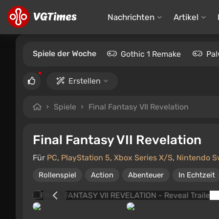
Nachrichten
Artikel
Spiele der Woche
Gothic 1 Remake
Pal
Erstellen
Spiele
Final Fantasy VII Revelation
Final Fantasy VII Revelation
Für
PC
,
PlayStation 5
,
Xbox Series X/S
,
Nintendo S
Rollenspiel
Action
Abenteuer
In Echtzeit