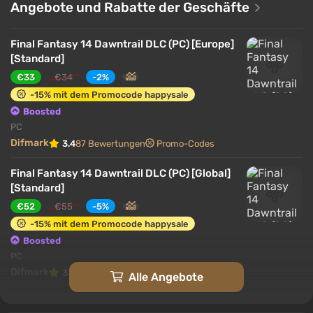
Angebote und Rabatte der Geschäfte
Ausrüstungsgegenstände und Rezepte zum Craften.
Es gibt einen neuen Allianz-Raid, der Neon Genesis
Final Fantasy 14 Dawntrail DLC (PC) [Europe]
Evangelion gewidmet ist und anlässlich des 30-
[Standard]
jährigen Jubiläums der Serie stattfindet.
€33
€34
-2%
-15% mit dem Promocode happysale
Boosted
PC
Difmark
3.4
87 Bewertungen
Promo-Codes
Final Fantasy 14 Dawntrail DLC (PC) [Global]
[Standard]
€52
€55
-5%
-15% mit dem Promocode happysale
Boosted
PC
Difmark
3.4
87 Bewertungen
Promo-Codes
Alle Angebote
Final Fantasy 14 Dawntrail DLC (PC) [North