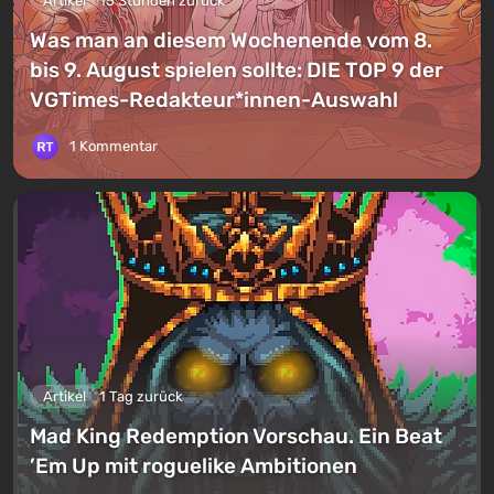
Artikel
15 Stunden zurück
Was man an diesem Wochenende vom 8.
bis 9. August spielen sollte: DIE TOP 9 der
VGTimes-Redakteur*innen-Auswahl
1 Kommentar
Artikel
1 Tag zurück
Mad King Redemption Vorschau. Ein Beat
’Em Up mit roguelike Ambitionen