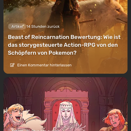
Boosted
PC
Difmark
3.4
87 Bewertungen
Promo-Codes
Artikel
14 Stunden zurück
Final Fantasy 14 Dawntrail DLC (PC) [Europe]
[Standard]
Beast of Reincarnation Bewertung: Wie ist
€32.01
das storygesteuerte Action-RPG von den
-15% mit dem Promocode happysale
Schöpfern von Pokemon?
PC
Wyrel
3.1
103 Bewertungen
Promo-Codes
Einen Kommentar hinterlassen