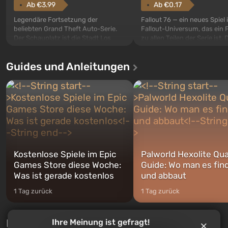
Ab €3.99
Ab €0.17
Legendäre Fortsetzung der
Fallout 76 — ein neues Spiel
beliebten Grand Theft Auto-Serie.
Fallout-Universum, das ein 
Der Schauplatz ist die Stadt Los
zu allen Teilen der Serie ist. 
Santos, die bereits in Grand Theft
Ereignisse beginnen im Vaul
Auto: San Andreas beliebt war. Zum
dem ersten unter den gebau
Guides und Anleitungen
ersten Mal erzählt das Spiel die
sollte laut den Plänen der Va
Geschichte von gleich drei
Spezialisten das erste sein, 
Charakteren: Michael, Trevor und
nach dem Abwurf von Ato
Franklin, zwischen denen Sie
auf Amerika geöffnet wird. De
jederzeit...
Kostenlose Spiele im Epic
Palworld Hexolite Qua
Games Store diese Woche:
Guide: Wo man es fin
Was ist gerade kostenlos
und abbaut
1 Tag zurück
1 Tag zurück
Neue Tests jede Woche
Ihre Meinung ist gefragt!