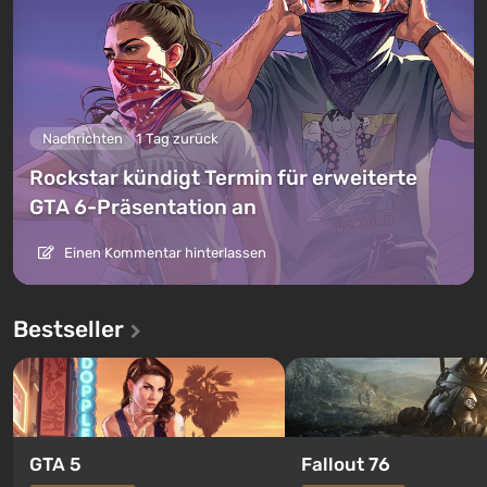
Nachrichten
1 Tag zurück
Rockstar kündigt Termin für erweiterte
GTA 6-Präsentation an
Einen Kommentar hinterlassen
Bestseller
GTA 5
Fallout 76