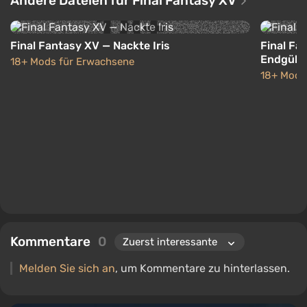
Andere Dateien für Final Fantasy XV
Final Fantasy XV — Nackte Iris
Final Fa
Endgülti
18+ Mods für Erwachsene
18+ Mods
Kommentare
0
Melden Sie sich an
, um Kommentare zu hinterlassen.