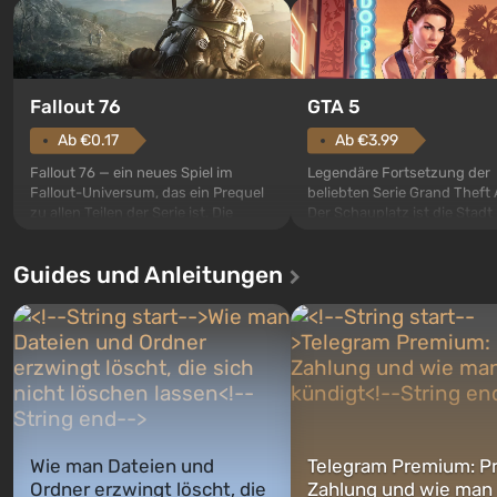
GTA 5
Fallout 76
Ab €3.99
Ab €0.17
Legendäre Fortsetzung der
Fallout 76 — ein neues Spiel im
beliebten Serie Grand Theft 
Fallout-Universum, das ein Prequel
Der Schauplatz ist die Stadt
zu allen Teilen der Serie ist. Die
Santos, die bereits in Grand
Ereignisse beginnen im Vault 76,
Auto: San Andreas beliebt w
dem ersten unter den gebauten. Es
Guides und Anleitungen
ersten Mal erzählt das Spiel 
sollte laut den Plänen der Vault-Tec-
Geschichte von drei Charakt
Spezialisten das erste sein, das
Michael, Trevor und Franklin,
nach dem Abwurf von Atombomben
zwischen denen Sie jederzei
auf Amerika geöffnet wird. De...
wechse...
Wie man Dateien und
Telegram Premium: Pr
Ordner erzwingt löscht, die
Zahlung und wie man