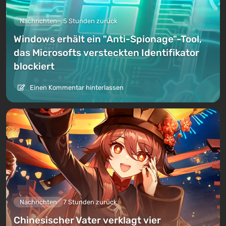
Nachrichten
5 Stunden zurück
Windows erhält ein "Anti-Spionage"-Tool,
das Microsofts versteckten Identifikator
blockiert
Einen Kommentar hinterlassen
Nachrichten
7 Stunden zurück
Chinesischer Vater verklagt vier