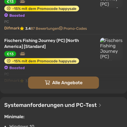
€13
-15% mit dem Promocode happysale
Boosted
PC
Difmark
3.4
87 Bewertungen
Promo-Codes
Fischers Fishing Journey (PC) [North
America] [Standard]
€13
-15% mit dem Promocode happysale
Boosted
PC
Difmark
3.4
87 Bewertungen
Promo-Codes
Alle Angebote
Fischer's Fishing Journey (Steam key |
Region free)
Systemanforderungen und PC-Test
€1.83
PC
Minimale:
ggsel
4.2
457 Bewertungen
Unterstützung bei VGTimes
Windows 10