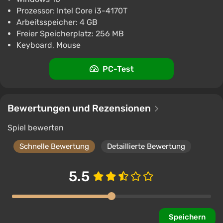
Prozessor: Intel Core i3-4170T
Fischer's Fishing Journey PC Steam Key
Arbeitsspeicher: 4 GB
GLOBAL
Freier Speicherplatz: 256 MB
€6.96
€8
-7%
Keyboard, Mouse
PC
ggsel
4.2
457 Bewertungen
PC-Test
Unterstützung bei VGTimes
Fischer's Fishing Journey
€7.79
Bewertungen und Rezensionen
GamersBase
3.0
16 Bewertungen
Spiel bewerten
Fischers Fishing Journey (PC) [Europe]
Schnelle Bewertung
Detaillierte Bewertung
[Standard]
€12.99
5.5
-15% mit dem Promocode happysale
PC
Wyrel
3.1
103 Bewertungen
Promo-Codes
Speichern