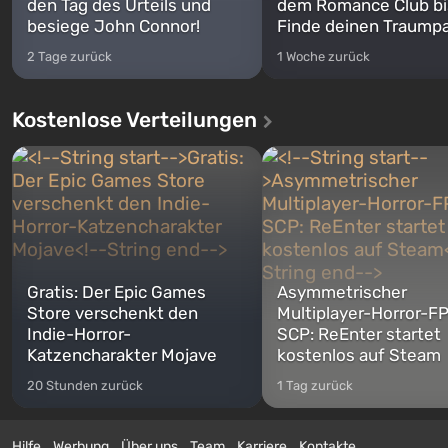
den Tag des Urteils und
dem Romance Club bi
besiege John Connor!
Finde deinen Traumpa
2 Tage zurück
1 Woche zurück
Kostenlose Verteilungen
Gratis: Der Epic Games
Asymmetrischer
Store verschenkt den
Multiplayer-Horror-F
Indie-Horror-
SCP: ReEnter startet
Katzencharakter Mojave
kostenlos auf Steam
20 Stunden zurück
1 Tag zurück
Hilfe
Werbung
Über uns
Team
Karriere
Kontakte