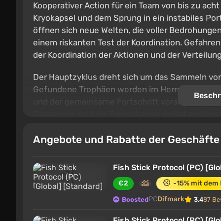
Kooperativer Action für ein Team von bis zu ach
Kryokapsel und dem Sprung in ein instabiles Po
öffnen sich neue Welten, die voller Bedrohungen
einem riskanten Test der Koordination. Gefahren
der Koordination der Aktionen und der Verteilung
Der Hauptzyklus dreht sich um das Sammeln von 
Gefundene Trophäen werden im Herrenhaus des 
Beschr
und der gemeinsame Fortschritt vorangetrieben w
Sammlung, und die Expeditionen selbst werden s
anregt und das Gefühl eines gemeinsamen Abent
Angebote und Rabatte der Geschäft
Fish Stick Protocol (PC) [Gl
€2
-15% mit dem
PC
Difmark
Boosted
3.4
87 Be
Fish Stick Protocol (PC) [Gl