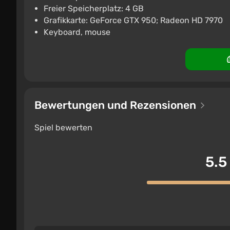
€5.01
Freier Speicherplatz: 4 GB
Grafikkarte: GeForce GTX 950; Radeon HD 7970
PC
ggsel
4.2
457 Bewertungen
Keyboard, mouse
Bewertungen und Rezensionen
Spiel bewerten
5.5