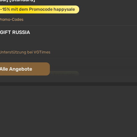
-15% mit dem Promocode happysale
Promo-Codes
M GIFT RUSSIA
Unterstützung bei VGTimes
/CIS] [Standard]
Alle Angebote
-15% mit dem Promocode happysale
Promo-Codes
KEY Russia and CIS
Unterstützung bei VGTimes
 Key / RU+CIS | AUTO DELIVERY 24/7