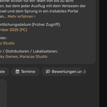
tiver Action für ein Team von bis zu acht
n, bei dem jeder Ausflug mit dem Verlassen der
sel und dem Sprung in ein instabiles Portal
en...
Mehr erfahren
ntlichungsdatum (Früher Zugriff):
mber 2025 (PC)
ler:
s Studio
r / Distributoren / Lokalisatoren:
sky Games
,
Maracas Studio
ele
Termine
Bewertungen und Rezensione