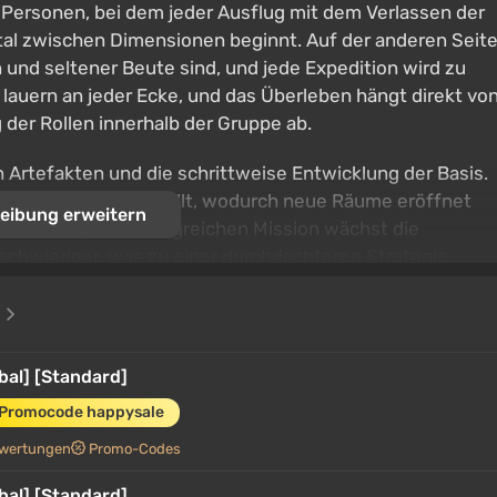
t Personen, bei dem jeder Ausflug mit dem Verlassen der
rtal zwischen Dimensionen beginnt. Auf der anderen Seit
 und seltener Beute sind, und jede Expedition wird zu
 lauern an jeder Ecke, und das Überleben hängt direkt vo
 der Rollen innerhalb der Gruppe ab.
Artefakten und die schrittweise Entwicklung der Basis.
Besitzers ausgestellt, wodurch neue Räume eröffnet
eibung erweitern
ird. Mit jeder erfolgreichen Mission wächst die
chwieriger, was zu einer durchdachteren Strategie
euers in ständig wechselnden Welten verstärkt.
e
obal] [Standard]
 Promocode happysale
wertungen
Promo-Codes
obal] [Standard]