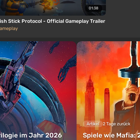
01:38
ish Stick Protocol - Official Gameplay Trailer
ameplay
Artikel
2 Tage zurück
rilogie im Jahr 2026
Spiele wie Mafia: 