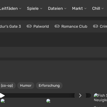
Leitfäden
Spiele
Dateien
Markt
Chill
dur's Gate 3
Palworld
Romance Club
Cri
 (co-op)
Humor
Erforschung