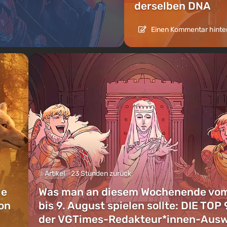
derselben DNA
Einen Kommentar hinte
Artikel
23 Stunden zurück
ie
Was man an diesem Wochenende vom
on
bis 9. August spielen sollte: DIE TOP 
der VGTimes-Redakteur*innen-Aus