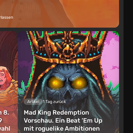
rlassen
Artikel
1 Tag zurück
 8.
Mad King Redemption
9
Vorschau. Ein Beat ’Em Up
wahl
mit roguelike Ambitionen