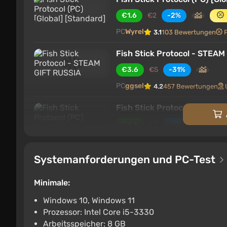
€1.6
€2
-2%
PC
Wyrel
3.1
103 Bewertungen
Fish Stick Protocol - STEA
€3.6
€5
-31%
PC
ggsel
4.2
457 Bewertungen
Fish Stick Protocol (PC) [RU
€4.6
€5
-1%
PC
Wyrel
3.1
103 Bewertungen
Systemanforderungen und PC-Test
Fish Stick Protocol STEAM 
€5
€110
-95%
Minimale:
PC
ggsel
4.2
457 Bewertungen
Windows 10, Windows 11
Prozessor: Intel Core i5-3330
Fish Stick Protocol / Steam
Arbeitsspeicher: 8 GB