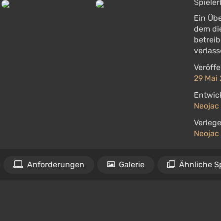
Ein Übe
dem di
betrei
verlass
Veröffe
29 Mai 
Entwick
Neojac 
Verlege
Neojac 
Anforderungen
Galerie
Ähnliche S