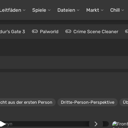
Leitfäden
Spiele
Dateien
Markt
Chill
dur's Gate 3
Palworld
Crime Scene Cleaner
cht aus der ersten Person
Dritte-Person-Perspektive
Üb