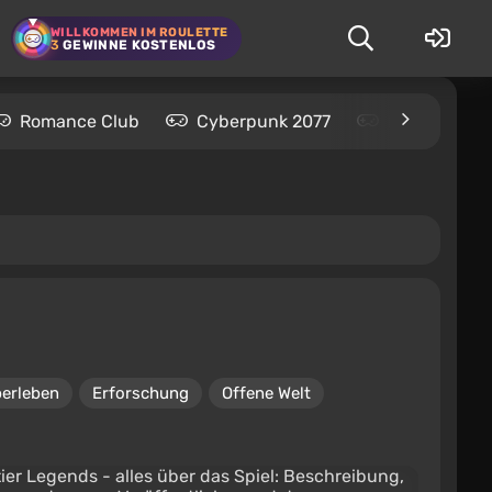
WILLKOMMEN IM ROULETTE
3
GEWINNE KOSTENLOS
Romance Club
Cyberpunk 2077
Kingdom Com
erleben
Erforschung
Offene Welt