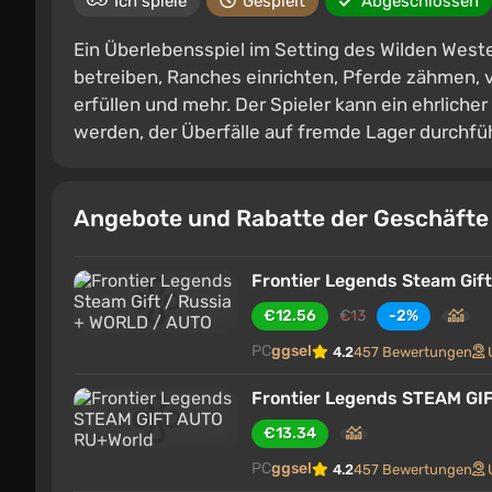
Ich spiele
Gespielt
Abgeschlossen
Ein Überlebensspiel im Setting des Wilden Wes
betreiben, Ranches einrichten, Pferde zähmen, 
erfüllen und mehr. Der Spieler kann ein ehrlicher 
werden, der Überfälle auf fremde Lager durchfüh
Angebote und Rabatte der Geschäft
Frontier Legends Steam Gif
€12.56
€13
-2%
PC
ggsel
4.2
457 Bewertungen
Frontier Legends STEAM GI
€13.34
PC
ggsel
4.2
457 Bewertungen