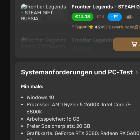
Frontier Legends - STEAM 
€14.08
€14
-1%
PC
ggsel
4.2
457 Bewertungen
Frontier Legends Steam Gift
€16.39
PC
ggsel
4.2
457 Bewertungen
Systemanforderungen und PC-Test
Frontier Legends
€30.49
Minimale:
PC
Steam
2.9
Windows 10
Prozessor: AMD Ryzen 5 2600X; Intel Core i7-
Bloons TD 6: Frontier Legen
6800K
€10.25
€13
-19%
Arbeitsspeicher: 16 GB
Freier Speicherplatz: 20 GB
PC
Steam
2.9
Grafikkarte: GeForce RTX 2080; Radeon RX 5600