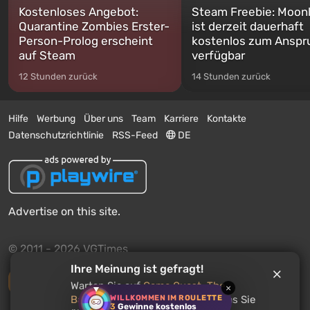
Kostenloses Angebot:
Steam Freebie: Moonl
Quarantine Zombies Erster-
ist derzeit dauerhaft
Person-Prolog erscheint
kostenlos zum Anspr
auf Steam
verfügbar
12 Stunden zurück
14 Stunden zurück
Hilfe
Werbung
Über uns
Team
Karriere
Kontakte
Datenschutzrichtlinie
RSS-Feed
DE
Advertise on this site.
© 2011 - 2026 VGTimes
Ihre Meinung ist gefragt!
Vollständige Version
Warten Sie auf
Game Quest: The
×
WILLKOMMEN IM ROULETTE
Backlog Battler
? Erzählen Sie, was Sie
3
Gewinne kostenlos