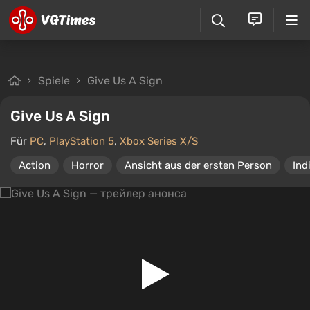
Spiele
Give Us A Sign
Give Us A Sign
Für
PC
,
PlayStation 5
,
Xbox Series X/S
Action
Horror
Ansicht aus der ersten Person
Ind