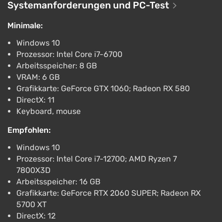
Beweise zu finden und übernatürliche Phänomene
Systemanforderungen und PC-Test
festzuhalten. Das Inventar kann erweitert und
Minimale:
angepasst werden, und NPCs helfen, indem sie neue
Ausrüstung bereitstellen und Informationen über die
Windows 10
Standorte teilen.
Prozessor: Intel Core i7-6700
Arbeitsspeicher: 8 GB
Im Spiel gibt es besessene Zonen – jede von ihnen
VRAM: 6 GB
hat ihre eigene Geschichte und einzigartige
Grafikkarte: GeForce GTX 1060; Radeon RX 580
paranormale Aktivität. Die Spieler müssen diese
DirectX: 11
Gebiete erkunden und sich mit mehr als 20 Arten
Keyboard, mouse
von Geistern mit unterschiedlichen
Empfohlen:
Verhaltensmerkmalen auseinandersetzen. Die
Windows 10
Umgebung im Spiel reagiert auf die Aktionen der
Prozessor: Intel Core i7-12700; AMD Ryzen 7
Spieler, und gruselige Ereignisse werden zufällig
7800X3D
erzeugt, um eine angespannte Atmosphäre
Arbeitsspeicher: 16 GB
aufrechtzuerhalten.
Grafikkarte: GeForce RTX 2060 SUPER; Radeon RX
5700 XT
DirectX: 12