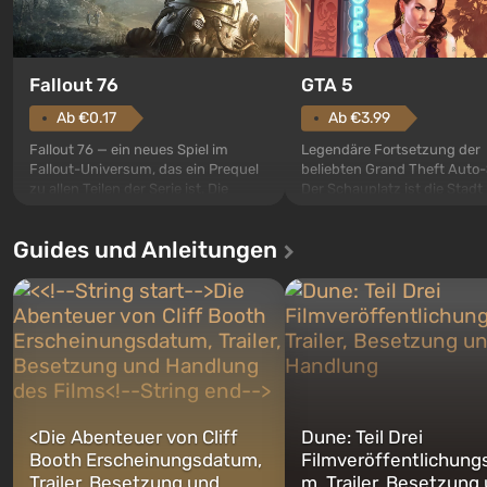
GTA 5
Fallout 76
Ab €3.99
Ab €0.17
Legendäre Fortsetzung der
Fallout 76 — ein neues Spiel im
beliebten Grand Theft Auto-
Fallout-Universum, das ein Prequel
Der Schauplatz ist die Stadt
zu allen Teilen der Serie ist. Die
Santos, die bereits in Grand
Ereignisse beginnen im Vault 76,
Auto: San Andreas beliebt w
dem ersten unter den gebauten. Es
Guides und Anleitungen
ersten Mal erzählt das Spiel 
sollte laut den Plänen der Vault-Tec-
Geschichte von gleich drei
Spezialisten das erste sein, das
Charakteren: Michael, Trevo
nach dem Abwurf von Atombomben
Franklin, zwischen denen Si
auf Amerika geöffnet wird. De...
jederzeit...
<
Die Abenteuer von Cliff
Dune: Teil Drei
Booth Erscheinungsdatum,
Filmveröffentlichung
Trailer, Besetzung und
m, Trailer, Besetzung