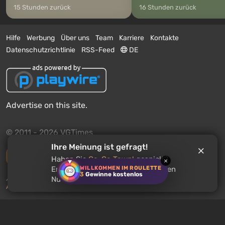
15 Stunden zurück
16 Stunden zurück
Hilfe
Werbung
Über uns
Team
Karriere
Kontakte
Datenschutzrichtlinie
RSS-Feed
DE
Advertise on this site.
© 2011 - 2026 VGTimes
Ihre Meinung ist gefragt!
Vollständige Version
Haben Sie
Go-Go Town!
gespielt?
×
WILLKOMMEN IM ROULETTE
Empfehlen Sie dieses Spiel anderen
3
Gewinne kostenlos
Push-Benachrichtigungen über Nachrichten:
deaktiviert
Nutzern?
Aktivieren