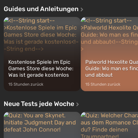
Auto: San Andreas beliebt war. Zum
dem ersten unter den gebau
Guides und Anleitungen
ersten Mal erzählt das Spiel die
sollte laut den Plänen der Va
Geschichte von gleich drei
Spezialisten das erste sein, 
Charakteren: Michael, Trevor und
nach dem Abwurf von Ato
Franklin, zwischen denen Sie
auf Amerika geöffnet wird. De
jederzeit...
Kostenlose Spiele im Epic
Palworld Hexolite Qua
Games Store diese Woche:
Guide: Wo man es fin
Was ist gerade kostenlos
und abbaut
15 Stunden zurück
15 Stunden zurück
Neue Tests jede Woche