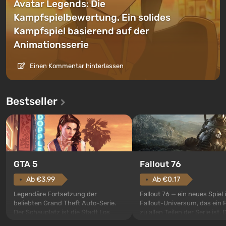
Avatar Legends: Die
Kampfspielbewertung. Ein solides
Kampfspiel basierend auf der
Animationsserie
Einen Kommentar hinterlassen
Bestseller
GTA 5
Fallout 76
Ab €3.99
Ab €0.17
Legendäre Fortsetzung der
Fallout 76 — ein neues Spiel
beliebten Grand Theft Auto-Serie.
Fallout-Universum, das ein 
Der Schauplatz ist die Stadt Los
zu allen Teilen der Serie ist. 
Santos, die bereits in Grand Theft
Ereignisse beginnen im Vaul