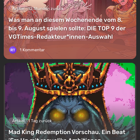
Artikel
12 Stunden zurück
Was man an diesem Wochenende vom 8.
bis 9. August spielen sollte: DIE TOP 9 der
VGTimes-Redakteur*innen-Auswahl
1 Kommentar
Artikel
1 Tag zurück
Mad King Redemption Vorschau. Ein Beat