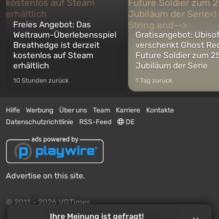
Freies Angebot: Das
Weltraum-Überlebensspiel
Gratisangebot: Ubiso
Breathedge ist derzeit
verschenkt Ghost Re
kostenlos auf Steam
Future Soldier zum 25
erhältlich
Jubiläum der Serie
10 Stunden zurück
1 Tag zurück
Hilfe
Werbung
Über uns
Team
Karriere
Kontakte
Datenschutzrichtlinie
RSS-Feed
DE
Advertise on this site.
© 2011 - 2026 VGTimes
Ihre Meinung ist gefragt!