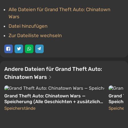
Alle Dateien für Grand Theft Auto: Chinatown
Wars
Datei hinzufügen
Zur Dateiliste wechseln
Andere Dateien für Grand Theft Auto:
Chinatown Wars
Grand Theft Auto: Chinatown Wars —
Grand Th
Speicherung (Alle Geschichten + zusätzliche
Speicher
Missionen freigeschaltet) [Android]
[PSP]
Speicherstände
Speicher