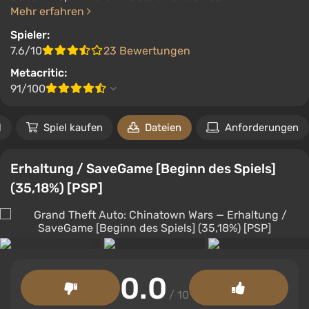
Mehr erfahren
Spieler:
7.6/10
23 Bewertungen
Metacritic:
91/100
l
Spiel kaufen
Dateien
Anforderungen
Erhaltung / SaveGame [Beginn des Spiels]
(35,18%) [PSP]
0.0
/ 10