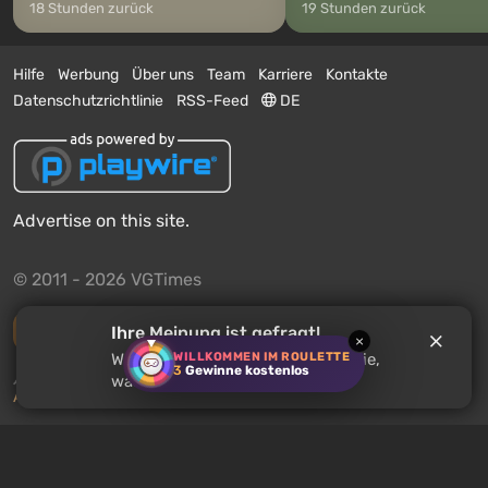
18 Stunden zurück
19 Stunden zurück
Hilfe
Werbung
Über uns
Team
Karriere
Kontakte
Datenschutzrichtlinie
RSS-Feed
DE
Advertise on this site.
© 2011 - 2026 VGTimes
Vollständige Version
Ihre Meinung ist gefragt!
×
WILLKOMMEN IM ROULETTE
Warten Sie auf
HAEX
? Erzählen Sie,
3
Gewinne kostenlos
Push-Benachrichtigungen über Nachrichten:
deaktiviert
was Sie über das Spiel denken.
Aktivieren