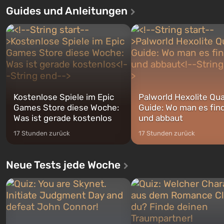
Auto: San Andreas beliebt war. Zum
dem ersten unter den gebau
Guides und Anleitungen
ersten Mal erzählt das Spiel die
sollte laut den Plänen der Va
Geschichte von gleich drei
Spezialisten das erste sein, 
Charakteren: Michael, Trevor und
nach dem Abwurf von Ato
Franklin, zwischen denen Sie
auf Amerika geöffnet wird. De
jederzeit...
Kostenlose Spiele im Epic
Palworld Hexolite Qua
Games Store diese Woche:
Guide: Wo man es fin
Was ist gerade kostenlos
und abbaut
17 Stunden zurück
17 Stunden zurück
Neue Tests jede Woche