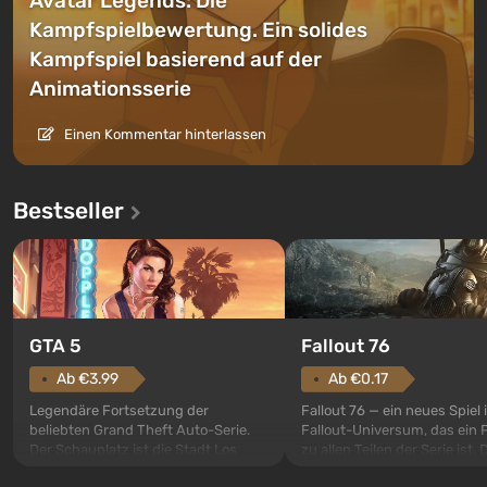
Avatar Legends: Die
Kampfspielbewertung. Ein solides
Kampfspiel basierend auf der
Animationsserie
Einen Kommentar hinterlassen
Bestseller
GTA 5
Fallout 76
Ab €3.99
Ab €0.17
Legendäre Fortsetzung der
Fallout 76 — ein neues Spiel
beliebten Grand Theft Auto-Serie.
Fallout-Universum, das ein 
Der Schauplatz ist die Stadt Los
zu allen Teilen der Serie ist. 
Santos, die bereits in Grand Theft
Ereignisse beginnen im Vaul