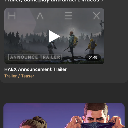
Kreaturen kämpfen, die sich im dichten Nebel
verbergen. Zum Überleben ist es notwendig,
Ausrüstung herzustellen, geheimnisvolle Strukturen
der Außerirdischen zu erkunden und Waffen an den
eigenen Spielstil anzupassen, indem Fern- und
Nahkampf kombiniert werden.
01:48
HAEX Announcement Trailer
Trailer / Teaser