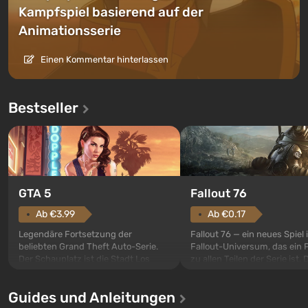
Kampfspiel basierend auf der
Animationsserie
Einen Kommentar hinterlassen
Bestseller
GTA 5
Fallout 76
Ab €3.99
Ab €0.17
Legendäre Fortsetzung der
Fallout 76 — ein neues Spiel
beliebten Grand Theft Auto-Serie.
Fallout-Universum, das ein 
Der Schauplatz ist die Stadt Los
zu allen Teilen der Serie ist. 
Santos, die bereits in Grand Theft
Ereignisse beginnen im Vaul
Auto: San Andreas beliebt war. Zum
dem ersten unter den gebau
Guides und Anleitungen
ersten Mal erzählt das Spiel die
sollte laut den Plänen der Va