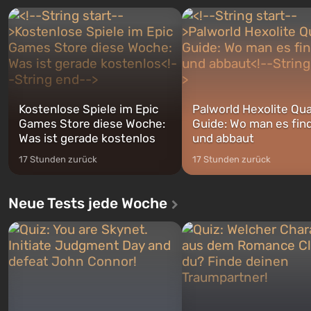
Geschichte von gleich drei
Spezialisten das erste sein, 
Charakteren: Michael, Trevor und
nach dem Abwurf von Ato
Franklin, zwischen denen Sie
auf Amerika geöffnet wird. De
jederzeit...
Kostenlose Spiele im Epic
Palworld Hexolite Qua
Games Store diese Woche:
Guide: Wo man es fin
Was ist gerade kostenlos
und abbaut
17 Stunden zurück
17 Stunden zurück
Neue Tests jede Woche