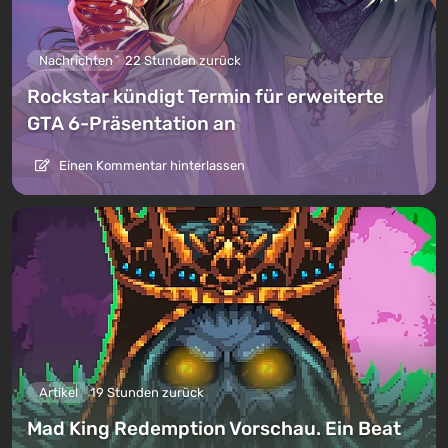
Nachrichten
22 Stunden zurück
Rockstar kündigt Termin für erweiterte
GTA 6-Präsentation an
Einen Kommentar hinterlassen
Artikel
19 Stunden zurück
Mad King Redemption Vorschau. Ein Beat