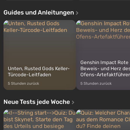
Santos, die bereits in Grand Theft
Ereignisse beginnen im Vaul
Auto: San Andreas beliebt war. Zum
dem ersten unter den gebau
Guides und Anleitungen
ersten Mal erzählt das Spiel die
sollte laut den Plänen der Va
Geschichte von drei Charakteren:
Spezialisten das erste sein, 
Michael, Trevor und Franklin,
nach dem Abwurf von Ato
zwischen denen Sie jederzeit
auf Amerika geöffnet wird. De
wechse...
Genshin Impact Rote
Unten, Rusted Gods Keller-
Beweis- und Herz de
Türcode-Leitfaden
Ofens-Artefaktführer
5 Stunden zurück
5 Stunden zurück
Neue Tests jede Woche