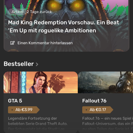
Artikel
2 Tage zurück
Mad King Redemption Vorschau. Ein Beat
’Em Up mit roguelike Ambitionen
Einen Kommentar hinterlassen
Bestseller
GTA 5
Fallout 76
Ab €3.99
Ab €0.17
Legendäre Fortsetzung der
Fallout 76 — ein neues Spiel
beliebten Serie Grand Theft Auto.
Fallout-Universum, das ein 
Der Schauplatz ist die Stadt Los
zu allen Teilen der Serie ist. 