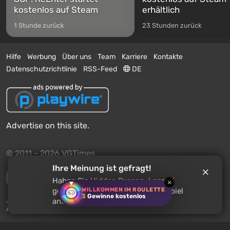
kostenlos auf Steam
erhältlich
1 Stunde zurück
23 Stunden zurück
Hilfe
Werbung
Über uns
Team
Karriere
Kontakte
Datenschutzrichtlinie
RSS-Feed
DE
Advertise on this site.
© 2011 - 2026 VGTimes
Ihre Meinung ist gefragt!
Vollständige Version
Haben Sie
Hidden Dragon: Legend
×
WILLKOMMEN IM ROULETTE
gespielt? Empfehlen Sie dieses Spiel
3
Gewinne kostenlos
Push-Benachrichtigungen über Nachrichten:
deaktiviert
anderen Nutzern?
Aktivieren