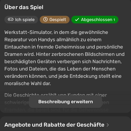
Über das Spiel
Ich spiele
Gespielt
Abgeschlossen
1
Werkstatt-Simulator, in dem die gewöhnliche
Reparatur von Handys allmählich zu einem
Eintauchen in fremde Geheimnisse und persönliche
Dramen wird. Hinter zerbrochenen Bildschirmen und
beschädigten Geräten verbergen sich Nachrichten,
Fotos und Dateien, die das Leben der Menschen
verändern können, und jede Entdeckung stellt eine
moralische Wahl dar.
Die Geschichte erzählt von Kunden mit einer
Beschreibung erweitern
schwierigen Vergangenheit und verdächtigen
Fremden, die bereit sind, für die Geheimnisse
anderer zu zahlen. Entscheidungen beeinflussen
nicht nur das Schicksal der Umgebung, sondern auch
Angebote und Rabatte der Geschäfte