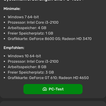
In Trusted Hands Xbox
€19.4
Minimale:
ggsel
4.2
457 Bewertungen
Windows 7 64-bit
Unterstützung bei VGTimes
Prozessor: Intel Core i3-2100
Arbeitsspeicher: 4 GB
In Trusted Hands Steam Gift RU/KZ/etc
Freier Speicherplatz: 1 GB
Autodelivery
Grafikkarte: GeForce 8600 GS; Radeon HD 3470
€4.64
€6
-22%
PC
Empfohlen:
ggsel
4.2
457 Bewertungen
Unterstützung bei VGTimes
Windows 10 64-bit
Prozessor: Intel Core i3-2100
Arbeitsspeicher: 8 GB
Freier Speicherplatz: 3 GB
Grafikkarte: GeForce GT 610; Radeon HD 4650
PC-Test