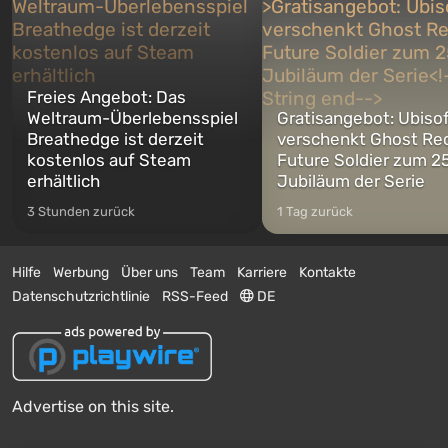
Freies Angebot: Das
Weltraum-Überlebensspiel
Gratisangebot: Ubiso
Breathedge ist derzeit
verschenkt Ghost Re
kostenlos auf Steam
Future Soldier zum 25
erhältlich
Jubiläum der Serie
3 Stunden zurück
1 Tag zurück
Hilfe
Werbung
Über uns
Team
Karriere
Kontakte
Datenschutzrichtlinie
RSS-Feed
DE
Advertise on this site.