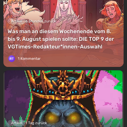
Artikel
6 Stunden zurück
Was man an diesem Wochenende vom 8.
bis 9. August spielen sollte: DIE TOP 9 der
VGTimes-Redakteur*innen-Auswahl
1 Kommentar
Artikel
1 Tag zurück