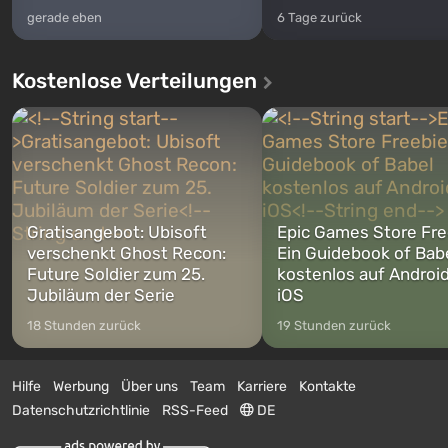
gerade eben
6 Tage zurück
Kostenlose Verteilungen
Gratisangebot: Ubisoft
Epic Games Store Fre
verschenkt Ghost Recon:
Ein Guidebook of Bab
Future Soldier zum 25.
kostenlos auf Androi
Jubiläum der Serie
iOS
18 Stunden zurück
19 Stunden zurück
Hilfe
Werbung
Über uns
Team
Karriere
Kontakte
Datenschutzrichtlinie
RSS-Feed
DE