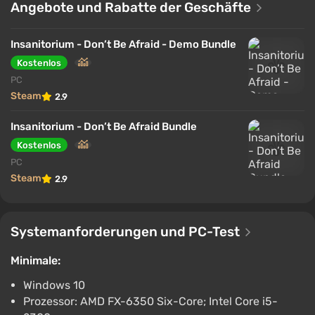
Angst. Die Mannequins sind hier nicht nur Teil der
Angebote und Rabatte der Geschäfte
Dekoration – sie flüstern dem Spieler zu, verfolgen
ihn und werden Teil des Wahnsinns, der allmählich die
Insanitorium - Don’t Be Afraid - Demo Bundle
Grenze zwischen Realität und Halluzinationen
Kostenlos
verwischt.
PC
Steam
2.9
Insanitorium - Don’t Be Afraid Bundle
Kostenlos
PC
Steam
2.9
Systemanforderungen und PC-Test
Minimale:
Windows 10
Prozessor: AMD FX-6350 Six-Core; Intel Core i5-