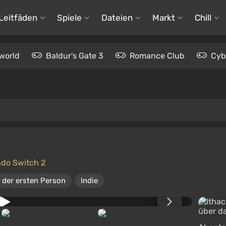
Leitfäden
Spiele
Dateien
Markt
Chill
world
Baldur's Gate 3
Romance Club
Cyb
ndo Switch 2
 der ersten Person
Indie