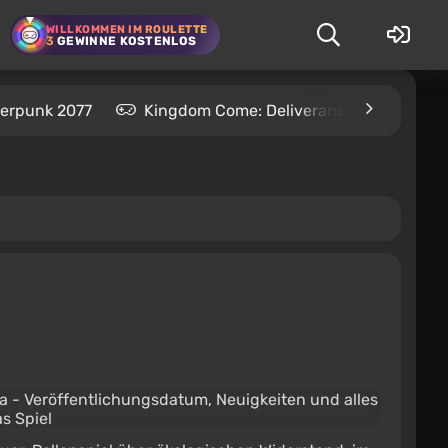
WILLKOMMEN IM ROULETTE
3
GEWINNE KOSTENLOS
erpunk 2077
Kingdom Come: Deliverance 2
S.T