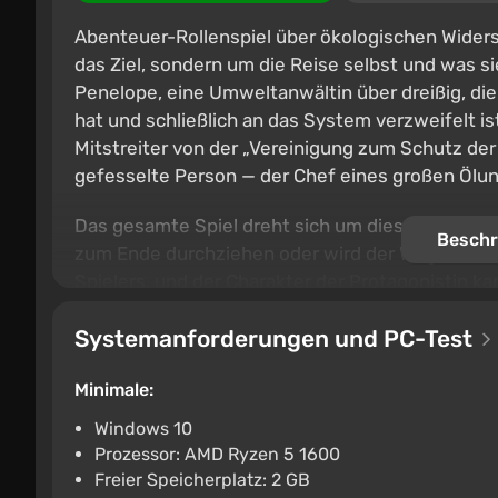
Abenteuer-Rollenspiel über ökologischen Widers
das Ziel, sondern um die Reise selbst und was si
Penelope, eine Umweltanwältin über dreißig, die
hat und schließlich an das System verzweifelt is
Mitstreiter von der „Vereinigung zum Schutz der 
gefesselte Person — der Chef eines großen Ölun
Das gesamte Spiel dreht sich um diese lange Rei
Beschr
zum Ende durchziehen oder wird der Weg sie br
Spielers, und der Charakter der Protagonistin 
hängen die Fähigkeitsprüfungen ab, die neue G
Systemanforderungen und PC-Test
sie mit verschiedenen Menschen telefonieren u
und sie zu einem Gesamtbild zusammensetzen, 
Minimale:
gelangt.
Windows 10
Prozessor: AMD Ryzen 5 1600
Freier Speicherplatz: 2 GB