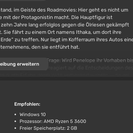
tand, im Geiste des Roadmovies: Hier geht es nicht um
e mit der Protagonistin macht. Die Hauptfigur ist
 zehn Jahre lang erfolglos gegen die Ölriesen gekämpft
t. Sie fährt zu einem Ort namens Ithaka, um dort ihre
Erde“ zu treffen. Nur liegt im Kofferraum ihres Autos ein
ternehmens, den sie entführt hat.
se und die zentrale Frage: Wird Penelope ihr Vorhaben bi
eibung erweitern
echen? Die Handlung reagiert auf die Entscheidungen de
kann durch Erfahrungspunkte verbessert werden — davon
esprächs- und Ereignisstränge eröffnen. Unterwegs wird
nd Nachrichten austauschen, versteckte Hinweise suche
während sie zu einem der sieben möglichen Enden
Empfohlen:
Windows 10
Prozessor: AMD Ryzen 5 3600
Freier Speicherplatz: 2 GB