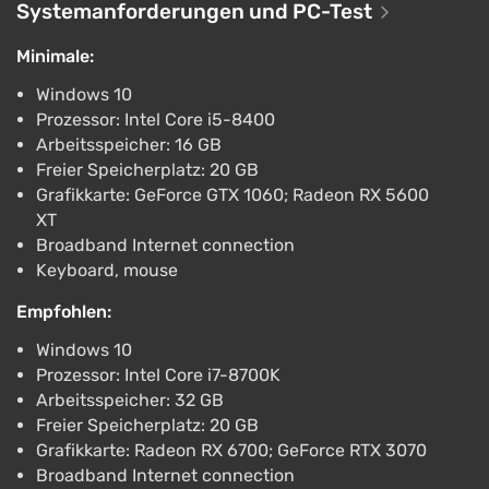
verteilt werden – von Bauern und Ärzten bis hin zu
Systemanforderungen und PC-Test
Kämpfern und Predigern. Jeder Anhänger hat eigene
Minimale:
Charakterzüge und Fähigkeiten, und Unzufriedenheit
kann zu Flucht oder internen Problemen innerhalb
Windows 10
der Sekte führen.
Prozessor: Intel Core i5-8400
Arbeitsspeicher: 16 GB
Besonderes Augenmerk liegt auf dem gemeinsamen
Freier Speicherplatz: 20 GB
Spiel: Bis zu vier Personen können sich
Grafikkarte: GeForce GTX 1060; Radeon RX 5600
zusammenschließen, um gemeinsam eine Siedlung
XT
zu bauen, Ausflüge zu unternehmen und sich
Broadband Internet connection
Keyboard, mouse
Feinden zu stellen. Das Gleichgewicht zwischen
Überleben, Menschenmanagement und der
Empfohlen:
absurden Atmosphäre eines „Weltuntergangskults“
Windows 10
macht das Spiel gleichzeitig spannend und ironisch.
Prozessor: Intel Core i7-8700K
Arbeitsspeicher: 32 GB
Freier Speicherplatz: 20 GB
Grafikkarte: Radeon RX 6700; GeForce RTX 3070
Broadband Internet connection