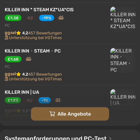
KILLER INN * STEAM KZ*UA*CIS
€1.38
€2
-19%
PC
ggsel
4.2
457 Bewertungen
Unterstützung bei VGTimes
KILLER INN・STEAM・PC
€1.68
PC
ggsel
4.2
457 Bewertungen
Unterstützung bei VGTimes
KILLER INN | UA
€1.93
€2
-1%
ggsel
4.2
457 Bewertungen
Alle Angebote
Unterstützung bei VGTimes
KILLER INN Special Supporter Edition | UA
€5.83
Systemanforderungen und PC-Test