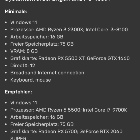
ggsel
4.2
457 Bewertungen
Minimale:
Unterstützung bei VGTimes
Windows 11
Prozessor: AMD Ryzen 3 2300X; Intel Core i3-8100
Arbeitsspeicher: 16 GB
Freier Speicherplatz: 75 GB
VRAM: 8 GB
Grafikkarte: Radeon RX 5500 XT; GeForce GTX 1660
DirectX: 12
Broadband Internet connection
Keyboard, mouse
Empfohlen:
Windows 11
Prozessor: AMD Ryzen 5 5500; Intel Core i7-9700K
Arbeitsspeicher: 16 GB
Freier Speicherplatz: 75 GB
Grafikkarte: Radeon RX 5700; GeForce RTX 2060
SUPER