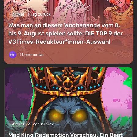
Artikel
1 Tag zurück
Was man an diesem Wochenende vom 8.
bis 9. August spielen sollte: DIE TOP 9 der
VGTimes-Redakteur*innen-Auswahl
1 Kommentar
Artikel
2 Tage zurück
Mad King Redemption Vorschau. Ein Beat