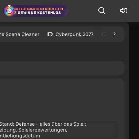
WILLKOMMEN IM ROULETTE
3
GEWINNE KOSTENLOS
me Scene Cleaner
Cyberpunk 2077
Kingdom Com