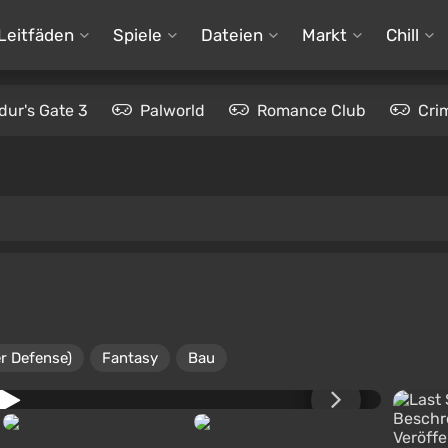
Leitfäden
Spiele
Dateien
Markt
Chill
dur's Gate 3
Palworld
Romance Club
Cri
r Defense)
Fantasy
Bau