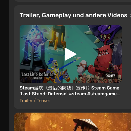
Trailer, Gameplay und andere Videos
00:57
Steam游戏《最后的防线》宣传片 Steam Game
'Last Stand: Defense' #steam #steamgame
#roguelike #defence
Trailer / Teaser