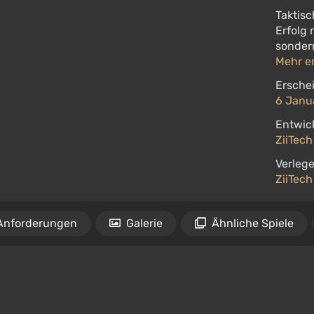
Taktisc
Erfolg 
sonder
Mehr e
Ersche
6 Janu
Entwick
ZiiTec
Verlege
ZiiTec
Anforderungen
Galerie
Ähnliche Spiele