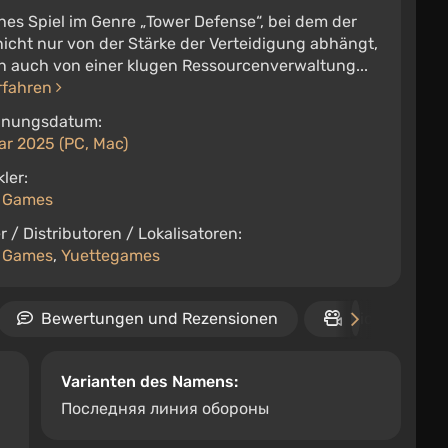
hes Spiel im Genre „Tower Defense“, bei dem der
nicht nur von der Stärke der Verteidigung abhängt,
n auch von einer klugen Ressourcenverwaltung...
rfahren
inungsdatum:
ar 2025 (PC, Mac)
ler:
h Games
r / Distributoren / Lokalisatoren:
h Games
,
Yuettegames
Bewertungen und Rezensionen
Video
Varianten des Namens:
Последняя линия обороны