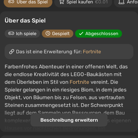
Über das Spiel
Spiel kaufen
€0.01
Anfo
Über das Spiel
Ich spiele
Gespielt
Abgeschlossen
Das ist eine Erweiterung für:
Fortnite
Farbenfrohes Abenteuer in einer offenen Welt, das
die endlose Kreativität des LEGO-Baukästen mit
dem Überleben im Stil von
Fortnite
vereint. Die
Spieler gelangen in ein riesiges Biom, in dem jedes
Objekt, von Bäumen bis zu Felsen, aus vertrauten
Steinen zusammengesetzt ist. Der Schwerpunkt
liegt auf dem Sammeln von Ressourcen, dem Bau
Beschreibung erweitern
komplexer Siedlungen und dem Schutz des eigenen
Hauses vor nächtlichen Bedrohungen. Ein
tiefgehendes Crafting-System ermöglicht es, nicht