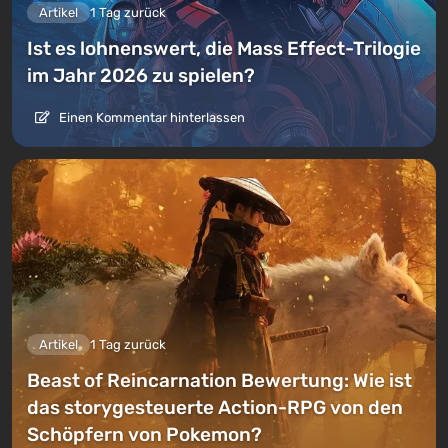
Artikel
1 Tag zurück
Ist es lohnenswert, die Mass Effect-Trilogie
im Jahr 2026 zu spielen?
Einen Kommentar hinterlassen
Artikel
1 Tag zurück
Beast of Reincarnation Bewertung: Wie ist
das storygesteuerte Action-RPG von den
Schöpfern von Pokemon?