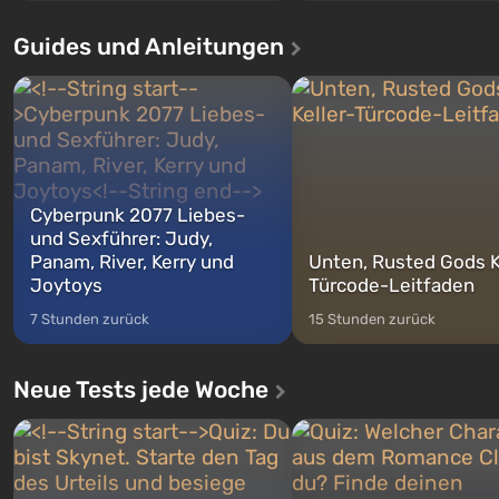
Santos, die bereits in Grand Theft
Ereignisse beginnen im Vaul
Auto: San Andreas beliebt war. Zum
dem ersten unter den gebau
Guides und Anleitungen
ersten Mal erzählt das Spiel die
sollte laut den Plänen der Va
Geschichte von drei Charakteren:
Spezialisten das erste sein, 
Michael, Trevor und Franklin,
nach dem Abwurf von Ato
zwischen denen Sie jederzeit
auf Amerika geöffnet wird. De
wechse...
Cyberpunk 2077 Liebes-
und Sexführer: Judy,
Panam, River, Kerry und
Unten, Rusted Gods K
Joytoys
Türcode-Leitfaden
7 Stunden zurück
15 Stunden zurück
Neue Tests jede Woche