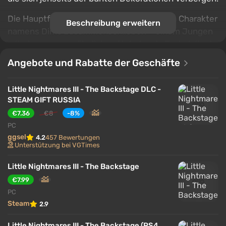
Die Hauptfigur muss sich mit einem neuen Charakter
Beschreibung erweitern
namens Dime zusammenschließen – einem Jungen
mit einem ungewöhnlichen Hut, der als Fackel dient
und den Weg durch die Dunkelheit erhellt.
Angebote und Rabatte der Geschäfte
Gemeinsam werden sie neue Rätsel lösen, tödlichen
Fallen entkommen und dem Puppenspieler
Little Nightmares III - The Backstage DLC -
gegenübertreten, um das Reh zu retten und die
STEAM GIFT RUSSIA
Geheimnisse des unheimlichsten Teils des
€7.36
€8
-8%
Jahrmarkts zu enthüllen.
PC
ggsel
4.2
457 Bewertungen
Unterstützung bei VGTimes
Little Nightmares III - The Backstage
€7.99
PC
Steam
2.9
Little Nightmares III - The Backstage (PS4,