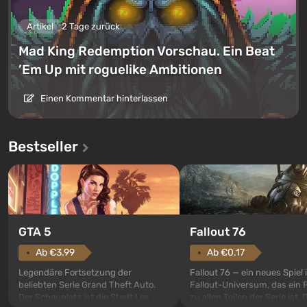
Artikel
2 Tage zurück
Mad King Redemption Vorschau. Ein Beat
’Em Up mit roguelike Ambitionen
Einen Kommentar hinterlassen
Bestseller
GTA 5
Fallout 76
Ab €3.99
Ab €0.17
Legendäre Fortsetzung der
Fallout 76 — ein neues Spiel
beliebten Serie Grand Theft Auto.
Fallout-Universum, das ein 
Der Schauplatz ist die Stadt Los
zu allen Teilen der Serie ist. 