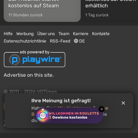
kostenlos auf Steam
erhältlich
11 Stunden zurück
1 Tag zurück
Hilfe
Werbung
Über uns
Team
Karriere
Kontakte
Datenschutzrichtlinie
RSS-Feed
DE
Advertise on this site.
© 2011 - 2026 VGTimes
Ihre Meinung ist gefragt!
Vollständige Version
Haben Sie
Little Nightmares 3 - The
×
WILLKOMMEN IM ROULETTE
Backstage
gespielt? Empfehlen Sie
3
Gewinne kostenlos
Push-Benachrichtigungen über Nachrichten:
deaktiviert
dieses Spiel anderen Nutzern?
Aktivieren