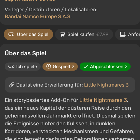
Verleger / Distributoren / Lokalisatoren:
Bandai Namco Europe S.A.S.
Über das Spiel
Spiel kaufen
€7.99
Anfo
Über das Spiel
Ich spiele
Gespielt
Abgeschlossen
2
2
Das ist eine Erweiterung für:
Little Nightmares 3
Ein storybasiertes Add-On für
Little Nightmares 3
,
das ein neues Kapitel der düsteren Reise durch den
geheimnisvollen Jahrmarkt eröffnet. Diesmal spielen
die Ereignisse hinter den Kulissen, in dunklen
Korridoren, versteckten Mechanismen und Gefahren,
die sich jenseits der bunten Dekorationen verbergen.