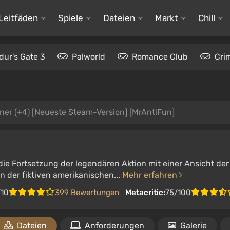
Leitfäden
Spiele
Dateien
Markt
Chill
dur's Gate 3
Palworld
Romance Club
Cri
iner (+4) [Neueste Steam-Version] [MrAntiFun]
 die Fortsetzung der legendären Aktion mit einer Ansicht de
n der fiktiven amerikanischen...
Mehr erfahren
/10
399 Bewertungen
Metacritic:
75/100
Dateien
Anforderungen
Galerie