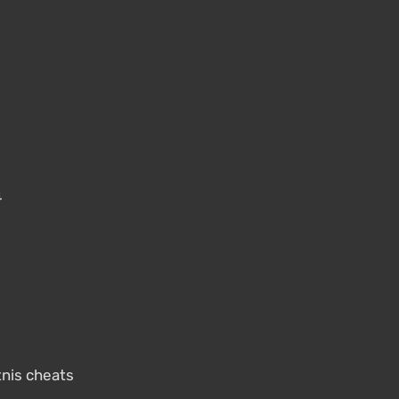
4
tnis cheats