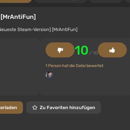
 [MrAntiFun]
10
/ 10
1 Person hat die Datei bewertet
terladen
Zu Favoriten hinzufügen