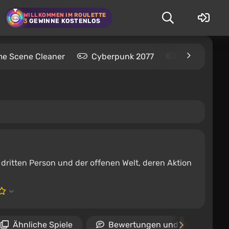
WILLKOMMEN IM ROULETTE
3
GEWINNE KOSTENLOS
me Scene Cleaner
Cyberpunk 2077
Kingdom Com
r dritten Person und der offenen Welt, deren Aktion
Ähnliche Spiele
Bewertungen und Rezensione