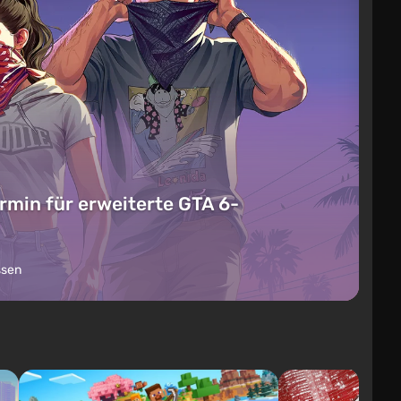
rmin für erweiterte GTA 6-
ssen