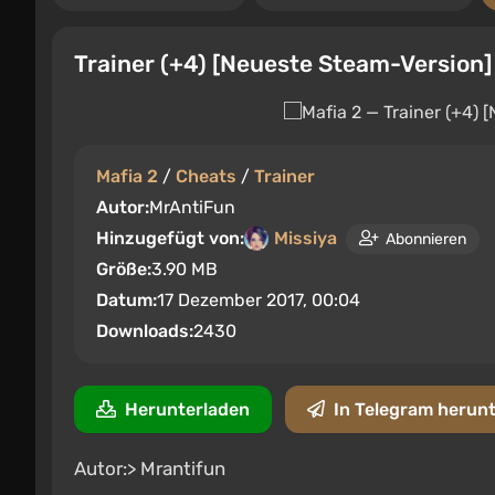
Trainer (+4) [Neueste Steam-Version]
Mafia 2
/
Cheats
/
Trainer
Autor:
MrAntiFun
Hinzugefügt von:
Missiya
Abonnieren
Größe:
3.90 MB
Datum:
17 Dezember 2017, 00:04
Downloads:
2430
Herunterladen
In Telegram herun
Autor:> Mrantifun