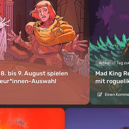
Artikel
1 Tag zu
 bis 9. August spielen
Mad King R
kteur*innen-Auswahl
mit roguel
Einen Kommen