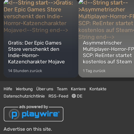
Gratis: Der Epic Games
Asymmetrischer
Store verschenkt den
Multiplayer-Horror-F
Indie-Horror-
SCP: ReEnter startet
Katzencharakter Mojave
kostenlos auf Steam
14 Stunden zurück
1 Tag zurück
Hilfe
Werbung
Über uns
Team
Karriere
Kontakte
Datenschutzrichtlinie
RSS-Feed
DE
Advertise on this site.