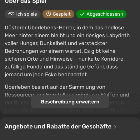
Über das Spiel
Ich spiele
Gespielt
Abgeschlossen
1
Düsterer Überlebens-Horror, in dem das endlose
Meer hinter einem bleibt und ein riesiges Labyrinth
voller Hunger, Dunkelheit und versteckter
Bedrohungen vor einem wartet. Es gibt keine
sicheren Orte und Hinweise – nur kalte Korridore,
zufällige Funde und das ständige Gefühl, dass
jemand um jede Ecke beobachtet.
Überleben basiert auf der Sammlung von
Ressourcen, der Herstellung primitiver Waffen und
Beschreibung erweitern
der Suche nach Wegen, um im sich verengenden
Labyrinth am Leben zu bleiben. Holz, Schrott und
Steine verwandeln sich in Fackeln, Barrikaden und
Werkzeuge zur Verteidigung, während Nahrung
Angebote und Rabatte der Geschäfte
durch Jagd und das Suchen nach Vorräten beschafft