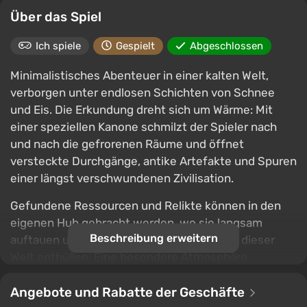
Über das Spiel
Ich spiele
Gespielt
Abgeschlossen
Minimalistisches Abenteuer in einer kalten Welt,
verborgen unter endlosen Schichten von Schnee
und Eis. Die Erkundung dreht sich um Wärme: Mit
einer speziellen Kanone schmilzt der Spieler nach
und nach die gefrorenen Räume und öffnet
versteckte Durchgänge, antike Artefakte und Spuren
einer längst verschwundenen Zivilisation.
Gefundene Ressourcen und Relikte können in den
eigenen Hub gebracht werden, wo sie langsam
Beschreibung erweitern
auftauen und neue Details der Geschichte dieser
Welt enthüllen. Eine besondere Atmosphäre
entsteht durch den Kontrast zwischen der
schneebedeckten Leere an der Oberfläche und den
Angebote und Rabatte der Geschäfte