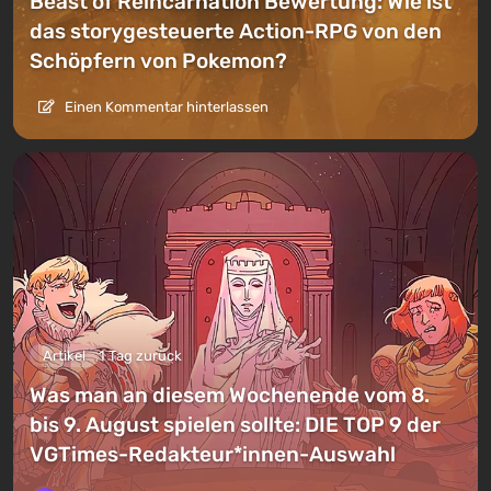
Beast of Reincarnation Bewertung: Wie ist
das storygesteuerte Action-RPG von den
Schöpfern von Pokemon?
Einen Kommentar hinterlassen
Artikel
1 Tag zurück
Was man an diesem Wochenende vom 8.
bis 9. August spielen sollte: DIE TOP 9 der
VGTimes-Redakteur*innen-Auswahl