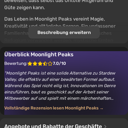
beweisen, dass selbst das Untote Mitgefühl und
Güte zeigen kann.
Das Leben in Moonlight Peaks vereint Magie,
Kreativität und alltägliche Sorgen. Ein verlassener
Beschreibung erweitern
Familienhaus mit Geistern kann in ein gotisches
Refugium verwandelt werden, mystische Ernten
können angebaut, Tränke gebraut, alte
Überblick Moonlight Peaks
Zaubersprüche studiert und verborgene
Möglichkeiten der vampirischen Natur entdeckt
Bewertung:
7.0/10
werden. Die Stadt birgt viele Geheimnisse, die mit
Moonlight Peaks ist eine solide Alternative zu Stardew
sieben Familien verbunden sind, von denen jede ihre
Valley, die effektiv auf einer bewährten Formel aufbaut.
eigene Geschichte hat.
Während das Spiel nicht eilig ist, Innovationen im Genre
einzuführen, baut es geschickt auf der Arbeit seiner
Neben magischen Aktivitäten bietet das Spiel die
Mitbewerber auf und spielt mit einem märchenhaften
Möglichkeit, Beziehungen zu den Stadtbewohnern
urbanen Fantasy-Setting. Ich kann es jedem empfehlen, der
Vollständige Rezension lesen Moonlight Peaks →
aufzubauen, Freunde zu finden und romantische
soziale Farming-Sims mag.
Linien mit Dutzenden von Charakteren zu erkunden.
Unter Rätseln, alten Ritualen und nächtlichen
Angebote und Rabatte der Geschäfte