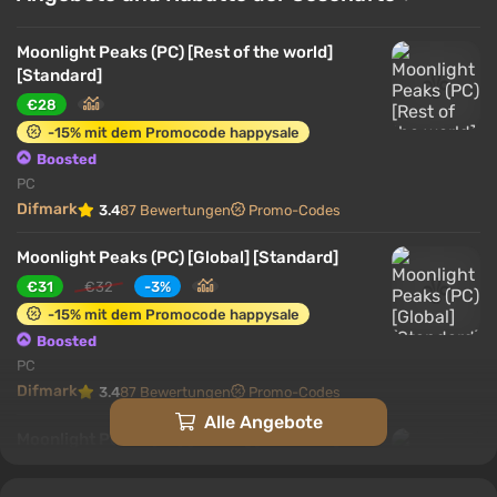
Abenteuern entfaltet sich allmählich die Geschichte
eines Ortes, an dem selbst Unsterblichkeit eine neue
Moonlight Peaks (PC) [Rest of the world]
Bedeutung erlangen kann. Das Wichtigste ist, an die
[Standard]
alte Vampirtradition zu denken und rechtzeitig in den
€28
Sarg zurückzukehren, bevor die Morgendämmerung
-15% mit dem Promocode happysale
anbricht.
Boosted
PC
Difmark
3.4
87 Bewertungen
Promo-Codes
Moonlight Peaks (PC) [Global] [Standard]
€31
€32
-3%
-15% mit dem Promocode happysale
Boosted
PC
Difmark
3.4
87 Bewertungen
Promo-Codes
Alle Angebote
Moonlight Peaks (PC) [Latam] [Standard]
€31
-15% mit dem Promocode happysale