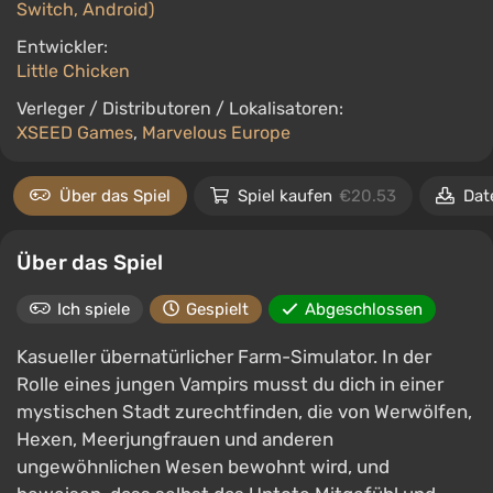
Switch, Android)
Entwickler:
Little Chicken
Verleger / Distributoren / Lokalisatoren:
XSEED Games
,
Marvelous Europe
Über das Spiel
Spiel kaufen
€20.53
Dat
Über das Spiel
Ich spiele
Gespielt
Abgeschlossen
Kasueller übernatürlicher Farm-Simulator. In der
Rolle eines jungen Vampirs musst du dich in einer
mystischen Stadt zurechtfinden, die von Werwölfen,
Hexen, Meerjungfrauen und anderen
ungewöhnlichen Wesen bewohnt wird, und