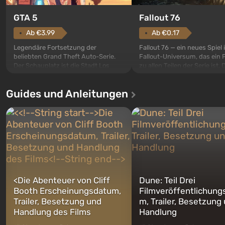
GTA 5
Fallout 76
Ab €3.99
Ab €0.17
Legendäre Fortsetzung der
Fallout 76 — ein neues Spiel
beliebten Grand Theft Auto-Serie.
Fallout-Universum, das ein 
Der Schauplatz ist die Stadt Los
zu allen Teilen der Serie ist. 
Santos, die bereits in Grand Theft
Ereignisse beginnen im Vaul
Auto: San Andreas beliebt war. Zum
dem ersten unter den gebau
Guides und Anleitungen
ersten Mal erzählt das Spiel die
sollte laut den Plänen der Va
Geschichte von gleich drei
Spezialisten das erste sein, 
Charakteren: Michael, Trevor und
nach dem Abwurf von Ato
Franklin, zwischen denen Sie
auf Amerika geöffnet wird. De
jederzeit...
<
Die Abenteuer von Cliff
Dune: Teil Drei
Booth Erscheinungsdatum,
Filmveröffentlichung
Trailer, Besetzung und
m, Trailer, Besetzung
Handlung des Films
Handlung