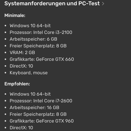
Systemanforderungen und PC-Test
Boosted
PC
Minimale:
Difmark
3.4
87 Bewertungen
Promo-Codes
Windows 10 64-bit
Prozessor: Intel Core i3-2100
Moonlight Peaks (PC) [Rest of the world]
[Digital Deluxe]
Arbeitsspeicher: 6 GB
Freier Speicherplatz: 8 GB
€33
VRAM: 2 GB
-15% mit dem Promocode happysale
Grafikkarte: GeForce GTX 660
Boosted
DirectX: 10
PC
Keyboard, mouse
Difmark
3.4
87 Bewertungen
Promo-Codes
Empfohlen:
Moonlight Peaks (PC) [Europe] [Standard]
Windows 10 64-bit
€34
€35
-2%
Prozessor: Intel Core i7-2600
-15% mit dem Promocode happysale
Arbeitsspeicher: 16 GB
Boosted
Freier Speicherplatz: 8 GB
PC
Grafikkarte: GeForce GTX 960
Difmark
3.4
87 Bewertungen
Promo-Codes
DirectX: 10