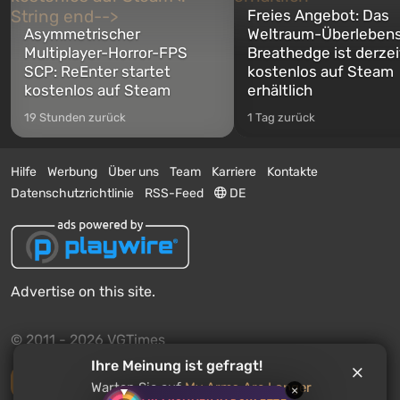
Freies Angebot: Das
Asymmetrischer
Weltraum-Überlebens
Multiplayer-Horror-FPS
Breathedge ist derzei
SCP: ReEnter startet
kostenlos auf Steam
kostenlos auf Steam
erhältlich
19 Stunden zurück
1 Tag zurück
Hilfe
Werbung
Über uns
Team
Karriere
Kontakte
Datenschutzrichtlinie
RSS-Feed
DE
Advertise on this site.
© 2011 - 2026 VGTimes
Ihre Meinung ist gefragt!
Vollständige Version
Warten Sie auf
My Arms Are Longer
×