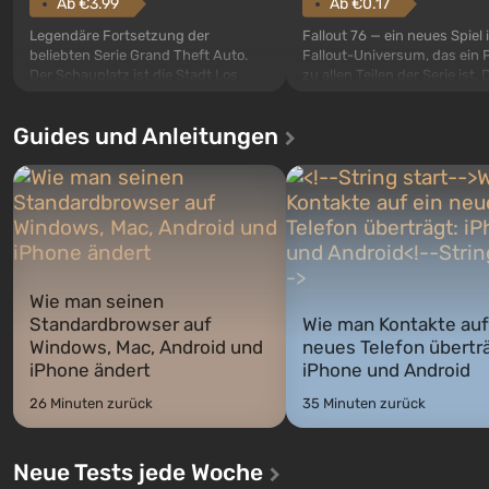
Ab €3.99
Ab €0.17
Legendäre Fortsetzung der
Fallout 76 — ein neues Spiel
beliebten Serie Grand Theft Auto.
Fallout-Universum, das ein 
Der Schauplatz ist die Stadt Los
zu allen Teilen der Serie ist. 
Santos, die bereits in Grand Theft
Ereignisse beginnen im Vaul
Auto: San Andreas beliebt war. Zum
dem ersten unter den gebau
Guides und Anleitungen
ersten Mal erzählt das Spiel die
sollte laut den Plänen der Va
Geschichte von drei Charakteren:
Spezialisten das erste sein, 
Michael, Trevor und Franklin,
nach dem Abwurf von Ato
zwischen denen Sie jederzeit
auf Amerika geöffnet wird. De
wechse...
Wie man seinen
Standardbrowser auf
Wie man Kontakte auf
Windows, Mac, Android und
neues Telefon überträ
iPhone ändert
iPhone und Android
26 Minuten zurück
35 Minuten zurück
Neue Tests jede Woche