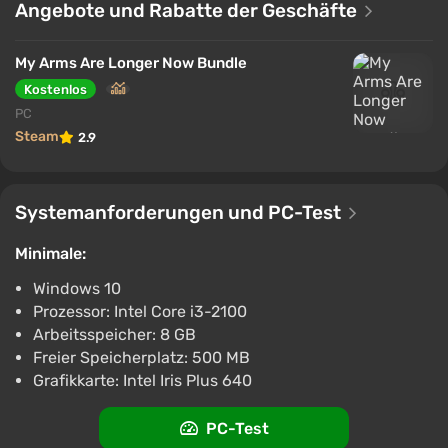
Angebote und Rabatte der Geschäfte
der Pensionierung steht, was eine leichte, ironische
Atmosphäre schafft, die den Fokus auf
My Arms Are Longer Now Bundle
unkonventionelle Lösungen legt.
Kostenlos
PC
Steam
2.9
Systemanforderungen und PC-Test
Minimale:
Windows 10
Prozessor: Intel Core i3-2100
Arbeitsspeicher: 8 GB
Freier Speicherplatz: 500 MB
Grafikkarte: Intel Iris Plus 640
PC-Test