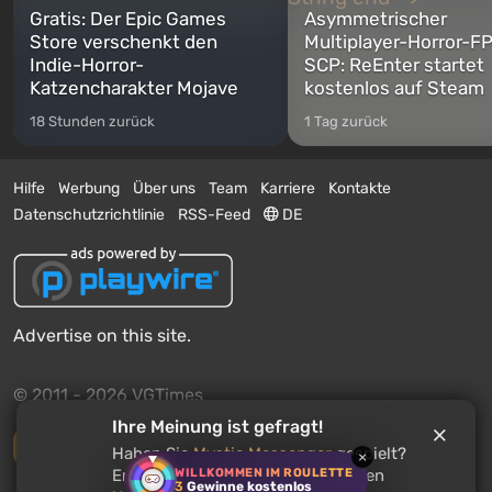
Gratis: Der Epic Games
Asymmetrischer
Store verschenkt den
Multiplayer-Horror-F
Indie-Horror-
SCP: ReEnter startet
Katzencharakter Mojave
kostenlos auf Steam
18 Stunden zurück
1 Tag zurück
Hilfe
Werbung
Über uns
Team
Karriere
Kontakte
Datenschutzrichtlinie
RSS-Feed
DE
Advertise on this site.
© 2011 - 2026 VGTimes
Ihre Meinung ist gefragt!
Vollständige Version
Haben Sie
Mystic Messenger
gespielt?
×
WILLKOMMEN IM ROULETTE
Empfehlen Sie dieses Spiel anderen
3
Gewinne kostenlos