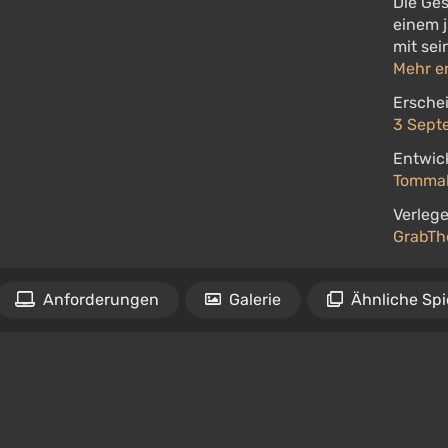
Die Ges
einem 
mit sei
Mehr e
Ersche
3 Sept
Entwick
Tomma
Verlege
GrabT
Anforderungen
Galerie
Ähnliche Spi