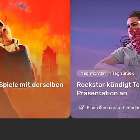
Nachrichten
1 Tag zurück
Spiele mit derselben
Rockstar kündigt Te
Präsentation an
Einen Kommentar hinterla