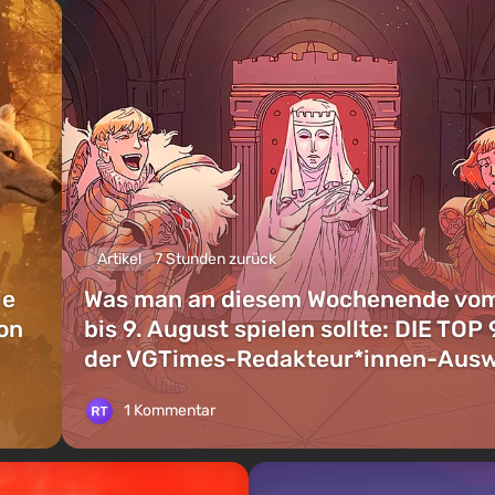
Artikel
7 Stunden zurück
ie
Was man an diesem Wochenende vom
on
bis 9. August spielen sollte: DIE TOP 
der VGTimes-Redakteur*innen-Aus
1 Kommentar