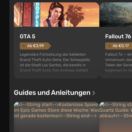
GTA 5
Fallout 76
Ab €3.99
Ab €0.17
Legendäre Fortsetzung der beliebten
Fallout 76 — ei
Grand Theft Auto-Serie. Der Schauplatz
Universum, das
ist die Stadt Los Santos, die bereits in
Teilen der Serie
Grand Theft Auto: San Andreas beliebt
beginnen im Va
war. Zum ersten Mal erzählt das Spiel die
den gebauten. E
Geschichte von gleich drei Charakteren:
der Vault-Tec-S
Michael, Trevor und Franklin, zwischen
das nach dem
Guides und Anleitungen
denen Sie jederzeit...
auf Amerika geö