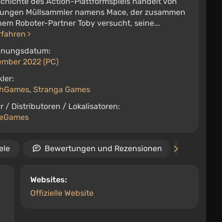
chichte des Action-Plattformspiels handelt von
jungen Müllsammler namens Mace, der zusammen
nem Roboter-Partner Toby versucht, seine...
rfahren
inungsdatum:
ember 2022 (PC)
ler:
hGames
,
Stranga Games
r / Distributoren / Lokalisatoren:
heGames
ele
Bewertungen und Rezensionen
Termin
Websites:
Offizielle Website