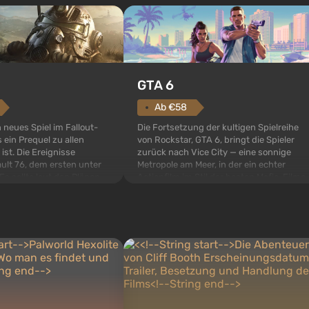
GTA 6
Ab €58
Die Fortsetzung der kultigen Spielreihe
n neues Spiel im Fallout-
von Rockstar, GTA 6, bringt die Spieler
 ein Prequel zu allen
zurück nach Vice City — eine sonnige
 ist. Die Ereignisse
Metropole am Meer, in der ein echter
ult 76, dem ersten unter
Actionfilm im Stil der besten Mafia-Filme
s sollte laut den Plänen
spielt. Im Mittelpunkt stehen Lucia und
pezialisten das erste sein,
Jason — ein Verbrecherpaar, das in
 Abwurf von Atombomben
ernsthafte Schwierigkeiten g...
ffnet wird. De...