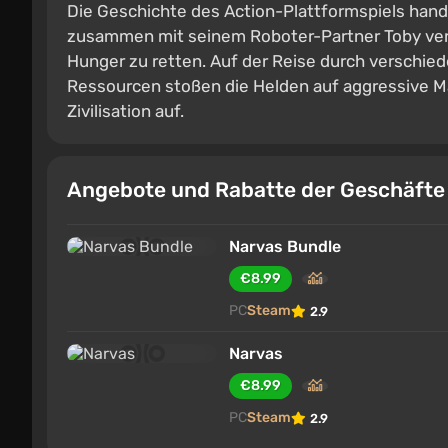
Die Geschichte des Action-Plattformspiels han
zusammen mit seinem Roboter-Partner Toby vers
Hunger zu retten. Auf der Reise durch verschie
Ressourcen stoßen die Helden auf aggressive M
Zivilisation auf.
Angebote und Rabatte der Geschäft
Narvas Bundle
€8.99
PC
Steam
2.9
Narvas
€8.99
PC
Steam
2.9