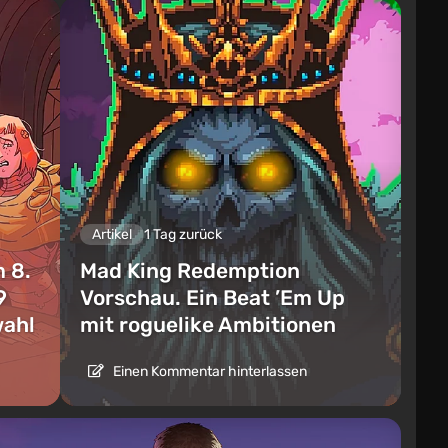
Artikel
1 Tag zurück
 8.
Mad King Redemption
9
Vorschau. Ein Beat ’Em Up
wahl
mit roguelike Ambitionen
Einen Kommentar hinterlassen