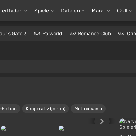
Leitfäden
Spiele
Dateien
Markt
Chill
dur's Gate 3
Palworld
Romance Club
Cri
-Fiction
Kooperativ (co-op)
Metroidvania