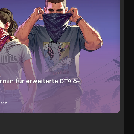
rmin für erweiterte GTA 6-
ssen