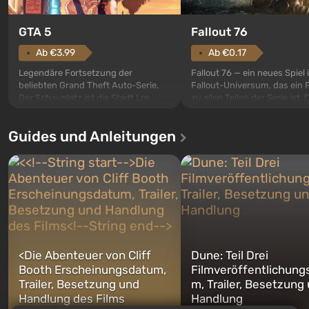
GTA 5
Fallout 76
Ab €3.99
Ab €0.17
Legendäre Fortsetzung der
Fallout 76 — ein neues Spiel
beliebten Grand Theft Auto-Serie.
Fallout-Universum, das ein 
Der Schauplatz ist die Stadt Los
zu allen Teilen der Serie ist. 
Santos, die bereits in Grand Theft
Ereignisse beginnen im Vaul
Auto: San Andreas beliebt war. Zum
dem ersten unter den gebau
Guides und Anleitungen
ersten Mal erzählt das Spiel die
sollte laut den Plänen der Va
Geschichte von gleich drei
Spezialisten das erste sein, 
Charakteren: Michael, Trevor und
nach dem Abwurf von Ato
Franklin, zwischen denen Sie
auf Amerika geöffnet wird. De
jederzeit...
<
Die Abenteuer von Cliff
Dune: Teil Drei
Booth Erscheinungsdatum,
Filmveröffentlichung
Trailer, Besetzung und
m, Trailer, Besetzung
Handlung des Films
Handlung