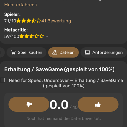
Mehr erfahren
Spieler:
7.1/10
41 Bewertung
Metacritic:
59/100
l
Spiel kaufen
Dateien
Anforderungen
Erhaltung / SaveGame (gespielt von 100%)
0.0
/ 10
Noch hat niemand die Datei bewertet.