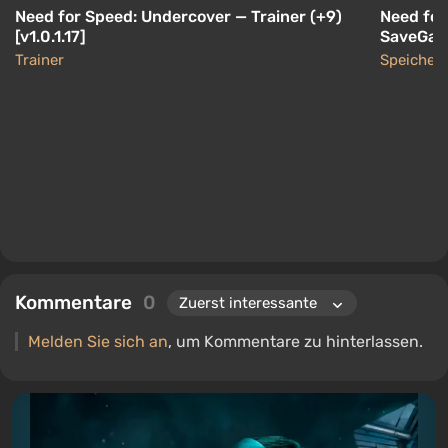
Need for Speed: Undercover — Trainer (+9)
Need for
[v1.0.1.17]
SaveGame
Trainer
Speicher
Kommentare
0
Melden Sie sich an
, um Kommentare zu hinterlassen.