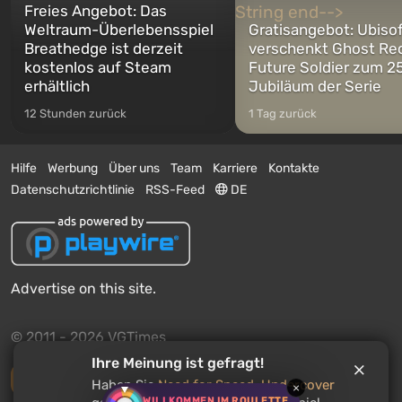
Freies Angebot: Das
Weltraum-Überlebensspiel
Gratisangebot: Ubiso
Breathedge ist derzeit
verschenkt Ghost Re
kostenlos auf Steam
Future Soldier zum 25
erhältlich
Jubiläum der Serie
12 Stunden zurück
1 Tag zurück
Hilfe
Werbung
Über uns
Team
Karriere
Kontakte
Datenschutzrichtlinie
RSS-Feed
DE
Advertise on this site.
© 2011 - 2026 VGTimes
Ihre Meinung ist gefragt!
Vollständige Version
Haben Sie
Need for Speed: Undercover
×
WILLKOMMEN IM ROULETTE