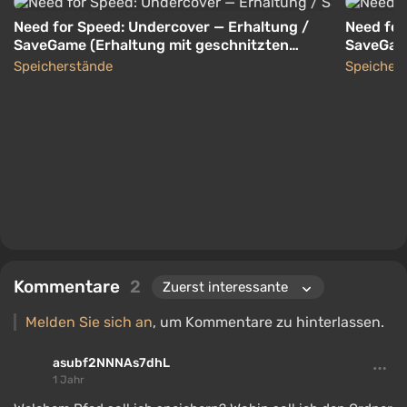
Need for Speed: Undercover — Erhaltung /
Need for
SaveGame (Erhaltung mit geschnitzten
SaveGame
Maschinen)
Diebstah
Speicherstände
Speicher
Kommentare
2
Melden Sie sich an
, um Kommentare zu hinterlassen.
asubf2NNNAs7dhL
1 Jahr