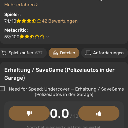
Mehr erfahren
Spieler:
7.1/10
42 Bewertungen
Metacritic:
59/100
Spiel kaufen
€77
Dateien
Anforderungen
Erhaltung / SaveGame (Polizeiautos in der
Garage)
0.0
/ 10
Noch hat niemand die Datei bewertet.