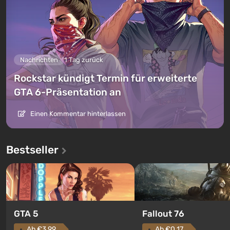
Nachrichten
1 Tag zurück
Rockstar kündigt Termin für erweiterte
GTA 6-Präsentation an
Einen Kommentar hinterlassen
Bestseller
GTA 5
Fallout 76
Ab €3.99
Ab €0.17