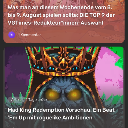
Was man an diesem Wochenende vom 8.
bis 9. August spielen sollte: DIE TOP 9 der
VGTimes-Redakteur*innen-Auswahl
1 Kommentar
Artikel
1 Tag zurück
Mad King Redemption Vorschau. Ein Beat
’Em Up mit roguelike Ambitionen