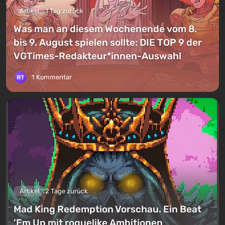
Artikel
1 Tag zurück
Was man an diesem Wochenende vom 8.
bis 9. August spielen sollte: DIE TOP 9 der
VGTimes-Redakteur*innen-Auswahl
1 Kommentar
Artikel
2 Tage zurück
Mad King Redemption Vorschau. Ein Beat
’Em Up mit roguelike Ambitionen