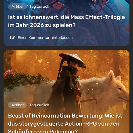
Artikel
1 Tag zurück
Ist es lohnenswert, die Mass Effect-Trilogie
im Jahr 2026 zu spielen?
Einen Kommentar hinterlassen
Artikel
1 Tag zurück
Beast of Reincarnation Bewertung: Wie ist
das storygesteuerte Action-RPG von den
Schöpfern von Pokemon?