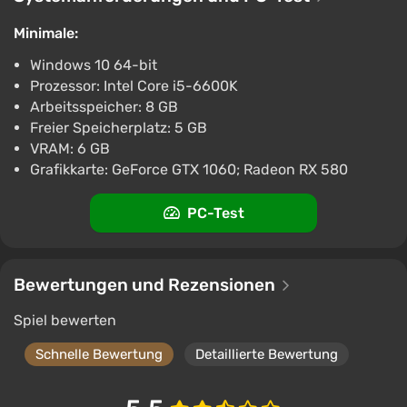
NeverEnd (Steam key)
€1.99
Minimale:
PC
Windows 10 64-bit
Indiegala
1.5
Prozessor: Intel Core i5-6600K
Arbeitsspeicher: 8 GB
NeverEnd
Freier Speicherplatz: 5 GB
€2.09
VRAM: 6 GB
PC
Grafikkarte: GeForce GTX 1060; Radeon RX 580
Steam
2.9
PC-Test
NeverEnd Bundle
€2.09
PC
Bewertungen und Rezensionen
Steam
2.9
Spiel bewerten
Schnelle Bewertung
Detaillierte Bewertung