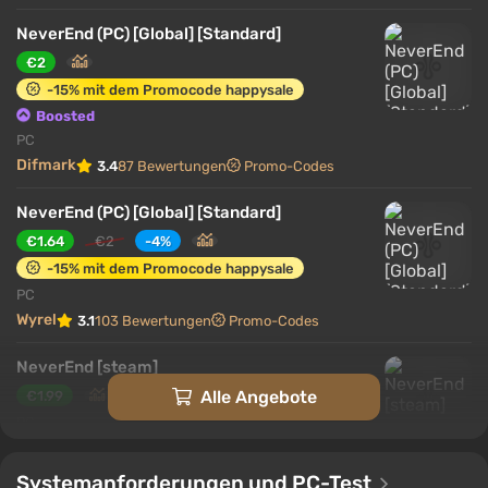
NeverEnd (PC) [Global] [Standard]
€2
-15% mit dem Promocode happysale
Boosted
PC
Difmark
3.4
87 Bewertungen
Promo-Codes
NeverEnd (PC) [Global] [Standard]
€1.64
€2
-4%
-15% mit dem Promocode happysale
PC
Wyrel
3.1
103 Bewertungen
Promo-Codes
NeverEnd [steam]
Alle Angebote
€1.99
PC
Green Man Gaming
2.4
1 Bewertung
Systemanforderungen und PC-Test