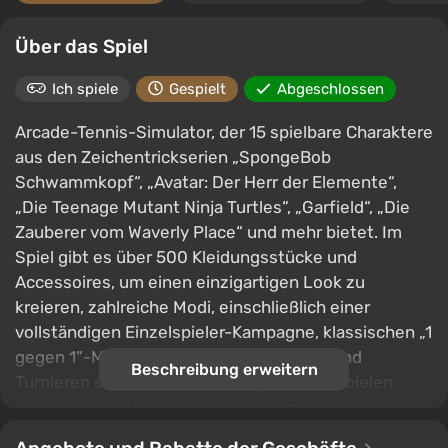
Über das Spiel
Ich spiele
Gespielt
Abgeschlossen
Arcade-Tennis-Simulator, der 15 spielbare Charaktere
aus den Zeichentrickserien „SpongeBob
Schwammkopf“, „Avatar: Der Herr der Elemente“,
„Die Teenage Mutant Ninja Turtles“, „Garfield“, „Die
Zauberer vom Waverly Place“ und mehr bietet. Im
Spiel gibt es über 500 Kleidungsstücke und
Accessoires, um einen einzigartigen Look zu
kreieren, zahlreiche Modi, einschließlich einer
vollständigen Einzelspieler-Kampagne, klassischen „1
gegen 1“-Matches auf einem Bildschirm und
Beschreibung erweitern
Turnieren sowie eine Sammlung von Minispielen.
Jeder Held hat seine eigenen mächtigen
Fähigkeiten, die den Verlauf des Spiels ändern