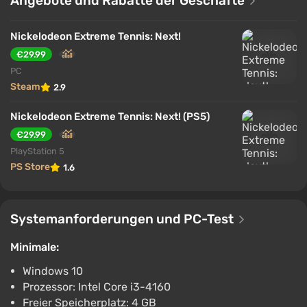
Angebote und Rabatte der Geschäfte
können.
Nickelodeon Extreme Tennis: Next!
€29.99
PC
Steam
2.9
Nickelodeon Extreme Tennis: Next! (PS5)
€29.99
PlayStation 5
PS Store
1.6
Systemanforderungen und PC-Test
Minimale:
Windows 10
Prozessor: Intel Core i3-4160
Freier Speicherplatz: 4 GB