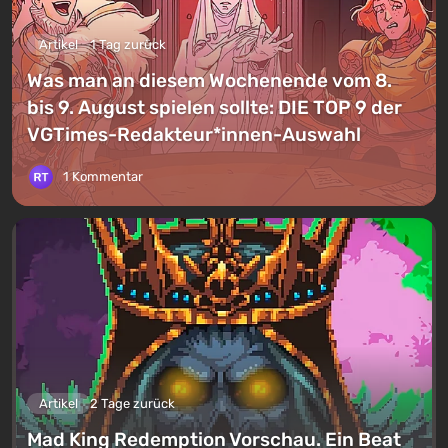
Artikel
1 Tag zurück
Was man an diesem Wochenende vom 8.
bis 9. August spielen sollte: DIE TOP 9 der
VGTimes-Redakteur*innen-Auswahl
1 Kommentar
Artikel
2 Tage zurück
Mad King Redemption Vorschau. Ein Beat