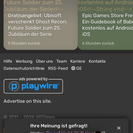
Gratisangebot: Ubisoft
Epic Games Store Fre
verschenkt Ghost Recon:
Ein Guidebook of Bab
Future Soldier zum 25.
kostenlos auf Androi
Jubiläum der Serie
iOS
5 Stunden zurück
6 Stunden zurück
Hilfe
Werbung
Über uns
Team
Karriere
Kontakte
Datenschutzrichtlinie
RSS-Feed
DE
Advertise on this site.
© 2011 - 2026 VGTimes
Ihre Meinung ist gefragt!
Vollständige Version