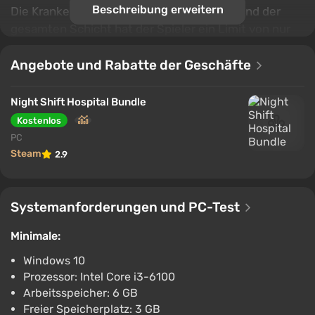
Beschreibung erweitern
Die Krankenhausleitung ist streng – während der
gesamten Schicht hat der Spieler ein Limit von nur
10 Fehlern. Jede falsche Diagnose oder
fehlgeschlagene Prozedur bringt das Team näher an
Angebote und Rabatte der Geschäfte
die Entlassung. Für eine erfolgreiche Koordination
empfehlen die Autoren dringend die Verwendung
Night Shift Hospital Bundle
eines Mikrofons. Der Sprachchat hilft, Aufgaben
Kostenlos
schneller zu verteilen, wenn im Flur ein weiteres
PC
Notfallereignis eintritt.
Steam
2.9
Systemanforderungen und PC-Test
Minimale:
Windows 10
Prozessor: Intel Core i3-6100
Arbeitsspeicher: 6 GB
Freier Speicherplatz: 3 GB