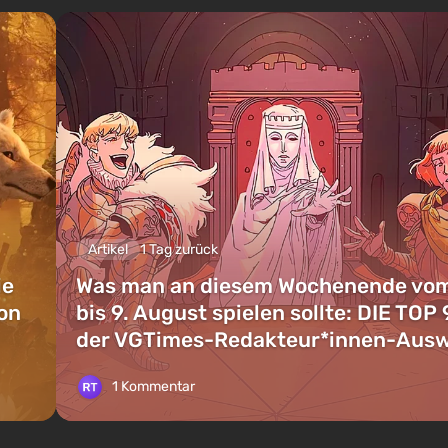
Artikel
1 Tag zurück
ie
Was man an diesem Wochenende vom
on
bis 9. August spielen sollte: DIE TOP 
der VGTimes-Redakteur*innen-Aus
1 Kommentar