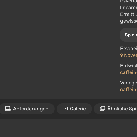
Psychol
linear
Ermittl
gewiss
Spiel
Ersche
9 Nove
Entwick
caffein
Verlege
caffein
Anforderungen
Galerie
Ähnliche Spi