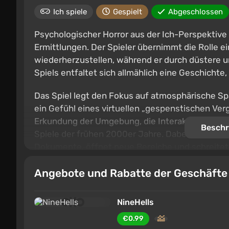
Ich spiele
Gespielt
Abgeschlossen
Psychologischer Horror aus der Ich-Perspektive
Ermittlungen. Der Spieler übernimmt die Rolle e
wiederherzustellen, während er durch düstere un
Spiels entfaltet sich allmählich eine Geschichte,
Das Spiel legt den Fokus auf atmosphärische Sp
ein Gefühl eines virtuellen „gespenstischen Ve
Erkundung der Umgebung, die Interaktion mit Ob
Beschr
Spiele der frühen 2000er Jahre. Dabei nutzt der
Dokumente, öffnet neue Bereiche und schreitet i
Benutzeroberfläche orientiert.
Angebote und Rabatte der Geschäft
NineHells
€0.99