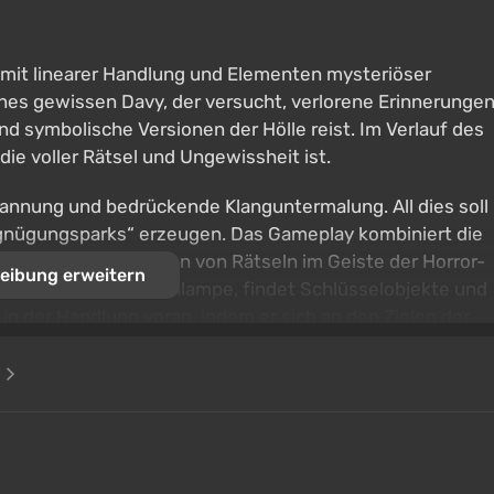
 mit linearer Handlung und Elementen mysteriöser
ines gewissen Davy, der versucht, verlorene Erinnerunge
d symbolische Versionen der Hölle reist. Im Verlauf des
 die voller Rätsel und Ungewissheit ist.
annung und bedrückende Klanguntermalung. All dies soll
rgnügungsparks“ erzeugen. Das Gameplay kombiniert die
jekten und das Lösen von Rätseln im Geiste der Horror-
eibung erweitern
 Spieler eine Taschenlampe, findet Schlüsselobjekte und
n der Handlung voran, indem er sich an den Zielen der
e