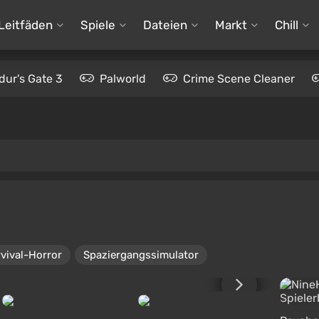
Leitfäden
Spiele
Dateien
Markt
Chill
dur's Gate 3
Palworld
Crime Scene Cleaner
vival-Horror
Spaziergangssimulator