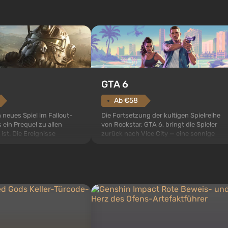
GTA 6
Ab €58
Die Fortsetzung der kultigen Spielreihe
n neues Spiel im Fallout-
von Rockstar, GTA 6, bringt die Spieler
 ein Prequel zu allen
zurück nach Vice City — eine sonnige
 ist. Die Ereignisse
Metropole am Meer, in der sich ein echter
ult 76, dem ersten unter
Actionfilm im Stil der besten Mafia-Filme
s sollte laut den Plänen
abspielt. Im Mittelpunkt stehen Lucia und
pezialisten das erste sein,
Jason — ein Verbrecherpaar, das in
 Abwurf von Atombomben
ernsthafte Schwierigk...
ffnet wird. De...