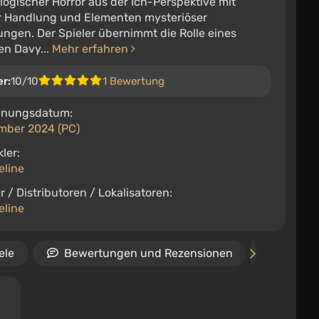
ogischer Horror aus der Ich-Perspektive mit
er Handlung und Elementen mysteriöser
ungen. Der Spieler übernimmt die Rolle eines
en Davy...
Mehr erfahren
er:
10/10
1 Bewertung
inungsdatum:
mber 2024 (PC)
ler:
eline
r / Distributoren / Lokalisatoren:
eline
ele
Bewertungen und Rezensionen
Termin