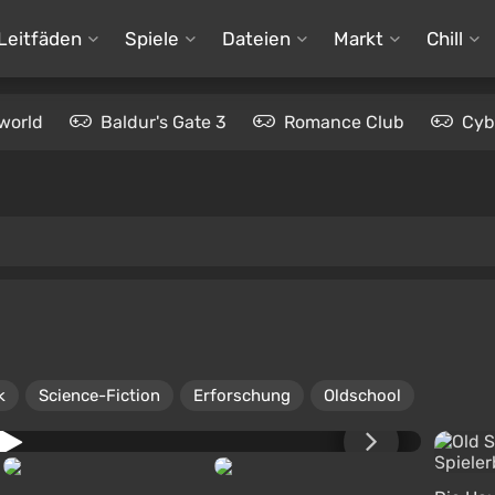
Leitfäden
Spiele
Dateien
Markt
Chill
world
Baldur's Gate 3
Romance Club
Cyb
k
Science-Fiction
Erforschung
Oldschool