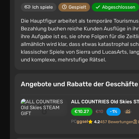
Ich spiele
Gespielt
Abgeschlossen
Die Hauptfigur arbeitet als temporäre Tourismus
Bezahlung buchen reiche Kunden Ausflüge in ihr
ihre Aufgabe ist es, sie ohne Folgen für die Zeit
allmählich wird klar, dass etwas katastrophal schi
klassischer Spiele von Sierra und LucasArts, la
und komplexe, mehrstufige Rätsel.
Angebote und Rabatte der Geschäft
ALL COUNTRIES Old Skies S
€10.27
€10
-1%
PC
ggsel
4.2
457 Bewertungen