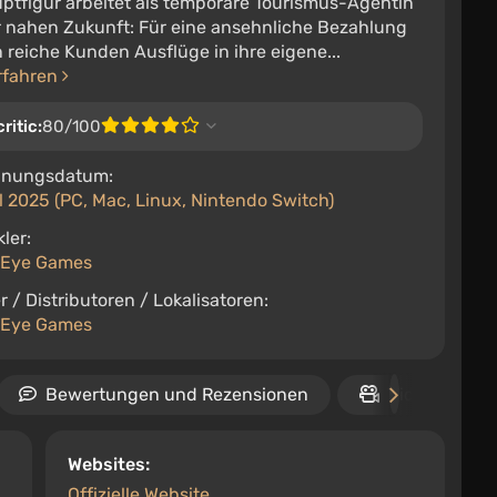
ptfigur arbeitet als temporäre Tourismus-Agentin
er nahen Zukunft: Für eine ansehnliche Bezahlung
reiche Kunden Ausflüge in ihre eigene...
rfahren
ritic:
80/100
inungsdatum:
l 2025 (PC, Mac, Linux, Nintendo Switch)
ler:
 Eye Games
r / Distributoren / Lokalisatoren:
 Eye Games
Bewertungen und Rezensionen
Video
Websites:
Offizielle Website