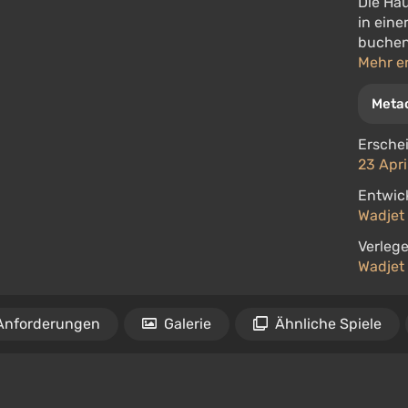
Die Hau
in ein
buchen 
Mehr e
Metac
Ersche
23 Apri
Entwick
Wadjet
Verlege
Wadjet
Anforderungen
Galerie
Ähnliche Spiele