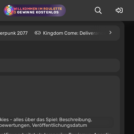
WILLKOMMEN IM ROULETTE
3
GEWINNE KOSTENLOS
erpunk 2077
Kingdom Come: Deliverance 2
S.T