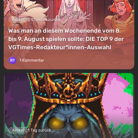
Artikel
2 Stunden zurück
Was man an diesem Wochenende vom 8.
bis 9. August spielen sollte: DIE TOP 9 der
VGTimes-Redakteur*innen-Auswahl
1 Kommentar
Artikel
1 Tag zurück