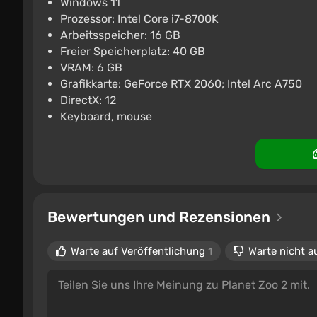
Windows 11
Prozessor: Intel Core i7-8700K
Planet Zoo 2 +SELECT EDITI
Arbeitsspeicher: 16 GB
€22.58
€23
-1%
Freier Speicherplatz: 40 GB
VRAM: 6 GB
PC
ggsel
4.2
457 Bewertungen
Grafikkarte: GeForce RTX 2060; Intel Arc A750
DirectX: 12
Keyboard, mouse
Bewertungen und Rezensionen
Warte auf Veröffentlichung
Warte nicht a
1