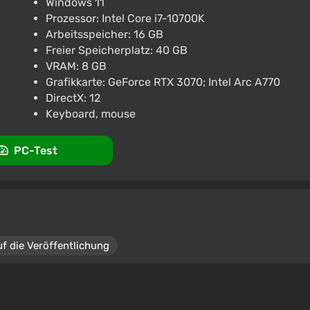
Windows 11
Prozessor: Intel Core i7-10700K
ON · STEAM RU · AUTO
Arbeitsspeicher: 16 GB
Freier Speicherplatz: 40 GB
VRAM: 8 GB
Unterstützung bei VGTimes
Grafikkarte: GeForce RTX 3070; Intel Arc A770
DirectX: 12
Keyboard, mouse
PC-Test
uf die Veröffentlichung