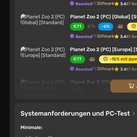
PC
Difmark
Boosted
3.4
87 Be
Planet Zoo 2 (PC) [Global] [
€71
€76
-6%
PC
Difmark
Boosted
3.4
87 Be
Planet Zoo 2 (PC) [Europe] 
€77
-15% mit de
PC
Difmark
Boosted
3.4
87 Be
Planet Zoo 2 (PC) [Global] [D
€92
€104
-11%
PC
Difmark
Boosted
3.4
87 Be
Systemanforderungen und PC-Test
Planet Zoo 2 Steam Gift / 
€22.49
Minimale:
PC
ggsel
4.2
457 Bewertungen