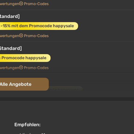
wertungen
Promo-Codes
Standard]
-15% mit dem Promocode happysale
wertungen
Promo-Codes
[Standard]
m Promocode happysale
wertungen
Promo-Codes
eluxe Edition]
Alle Angebote
-15% mit dem Promocode happysale
wertungen
Promo-Codes
Russia + WORLD / AUTO
Empfohlen:
Unterstützung bei VGTimes