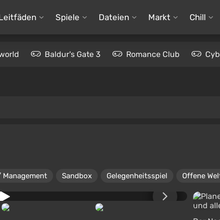
Leitfäden
Spiele
Dateien
Markt
Chill
world
Baldur's Gate 3
Romance Club
Cyb
/ Management
Sandbox
Gelegenheitsspiel
Offene Wel