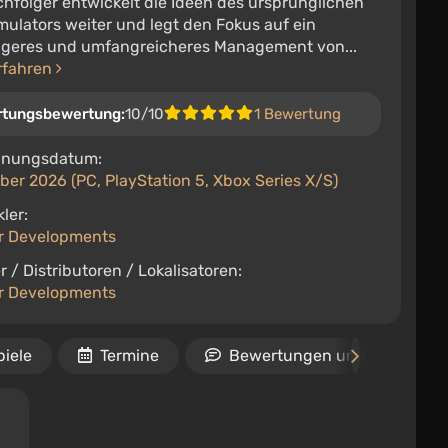
hfolger entwickelt die Ideen des ursprünglichen
ulators weiter und legt den Fokus auf ein
igeres und umfangreicheres Management von...
rfahren
rtungsbewertung:
10/10
1 Bewertung
inungsdatum:
ber 2026 (PC, PlayStation 5, Xbox Series X/S)
ler:
er Developments
r / Distributoren / Lokalisatoren:
er Developments
piele
Termine
Bewertungen und Rezensio