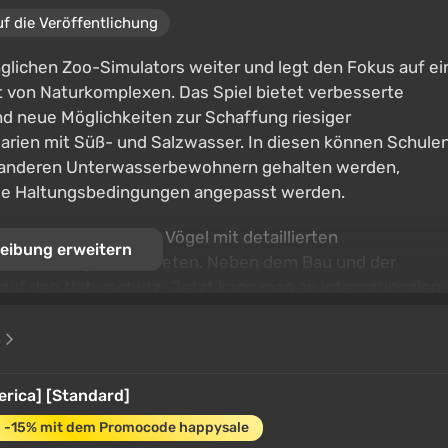
uf die Veröffentlichung
glichen Zoo-Simulators weiter und legt den Fokus auf ei
von Naturkomplexen. Das Spiel bietet verbesserte
nd neue Möglichkeiten zur Schaffung riesiger
uarien mit Süß- und Salzwasser. In diesen können Schule
nd anderen Unterwasserbewohnern gehalten werden,
ie Haltungsbedingungen angepasst werden.
äumige Bereiche für Vögel mit detaillierten
eibung erweitern
r, die Gehege zu betreten. Neben dem Bau und der
 auf den Naturschutz: Jetzt kann man an internationalen
erherstellen und gezüchtete Tiere wieder in die
e
 auf die Schaffung eines schönen Parks, sondern auch auf
er Natur zu leisten.
erica] [Standard]
-15% mit dem Promocode happysale