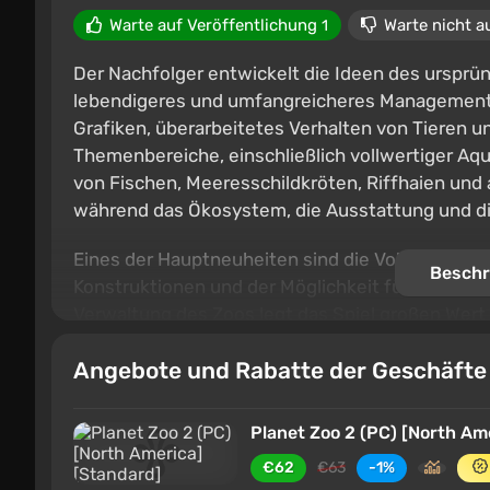
Warte auf Veröffentlichung
Warte nicht a
1
Der Nachfolger entwickelt die Ideen des ursprün
lebendigeres und umfangreicheres Management 
Grafiken, überarbeitetes Verhalten von Tieren u
Themenbereiche, einschließlich vollwertiger Aq
von Fischen, Meeresschildkröten, Riffhaien u
während das Ökosystem, die Ausstattung und d
Eines der Hauptneuheiten sind die Volieren – ger
Beschr
Konstruktionen und der Möglichkeit für Besuche
Verwaltung des Zoos legt das Spiel großen Wert
Umweltprogrammen teilnehmen, Ökosysteme wied
Angebote und Rabatte der Geschäft
Wildnis entlassen. Das Spiel legt nicht nur Wert
das Gefühl, echte Arbeit zum Schutz und Erhalt d
Planet Zoo 2 (PC) [North Am
€62
€63
-1%