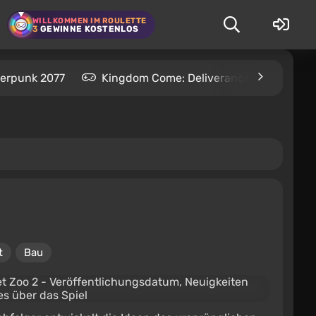
WILLKOMMEN IM ROULETTE
3
GEWINNE KOSTENLOS
erpunk 2077
Kingdom Come: Deliverance 2
S.T
t
Bau