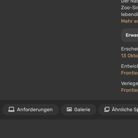
Der Nac
Zoo-Sim
lebend
Mehr e
Erwa
Ersche
13 Okto
Entwick
Fronti
Verlege
Fronti
Anforderungen
Galerie
Ähnliche S