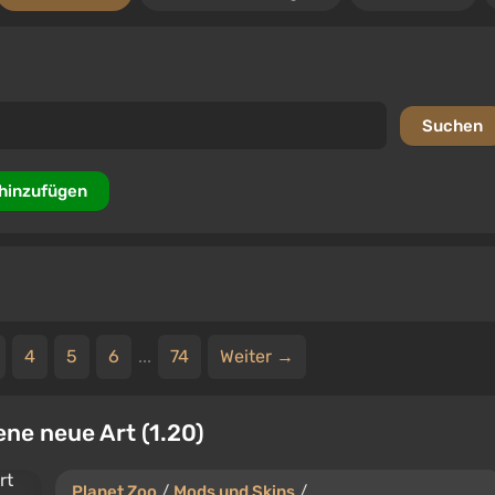
 hinzufügen
4
5
6
...
74
Weiter →
e neue Art (1.20)
Planet Zoo
/
Mods und Skins
/