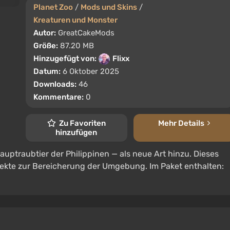
Planet Zoo
/
Mods und Skins
/
Kreaturen und Monster
Autor:
GreatCakeMods
Größe:
87.20 MB
Hinzugefügt von:
Flixx
Datum:
6 Oktober 2025
Downloads:
46
Kommentare:
0
Zu Favoriten
Mehr Details
hinzufügen
uptraubtier der Philippinen — als neue Art hinzu. Dieses
jekte zur Bereicherung der Umgebung. Im Paket enthalten: