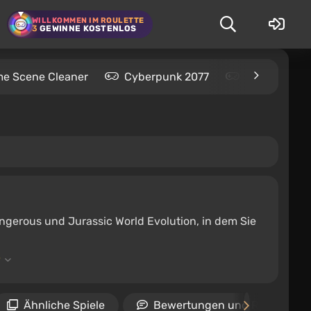
WILLKOMMEN IM ROULETTE
3
GEWINNE KOSTENLOS
me Scene Cleaner
Cyberpunk 2077
Kingdom Com
angerous und Jurassic World Evolution, in dem Sie
Ähnliche Spiele
Bewertungen und Rezension