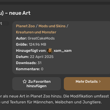
) – neue Art
Planet Zoo
/
Mods und Skins
/
Kreaturen und Monster
Autor:
GreatCakeMods
Größe:
124.96 MB
Hinzugefügt von:
xam_xam
Datum:
22 April 2025
Downloads:
31
Kommentare:
0
Zu Favoriten
Mehr Details
hinzufügen
 als neue Art in Planet Zoo hinzu. Die Modifikation umfasst
le und Texturen für Männchen, Weibchen und Jungtiere.