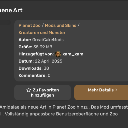
bene Art
Planet Zoo
/
Mods und Skins
/
Kreaturen und Monster
Autor:
GreatCakeMods
Größe:
35.39 MB
Hinzugefügt von:
xam_xam
Datum:
22 April 2025
Downloads:
38
Kommentare:
0
Zu Favoriten
Mehr Details
hinzufügen
Amidalae als neue Art in Planet Zoo hinzu. Das Mod umfasst
ell. Vollständig anpassbare Benutzeroberfläche und Zoo-