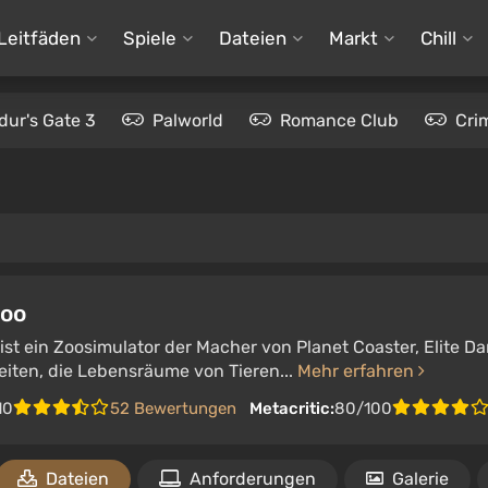
Leitfäden
Spiele
Dateien
Markt
Chill
dur's Gate 3
Palworld
Romance Club
Cri
Zoo
ist ein Zoosimulator der Macher von Planet Coaster, Elite D
eiten, die Lebensräume von Tieren...
Mehr erfahren
10
52 Bewertungen
Metacritic:
80/100
Dateien
Anforderungen
Galerie