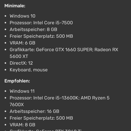
angespannter Erwartung, seltsamen Ereignissen und
Minimale:
ständigem Zweifel an den eigenen
Schlussfolgerungen. Der zusätzliche unendliche
Windows 10
Modus legt den Fokus auf zufällig generierte Puppen
Prozessor: Intel Core i5-7500
Arbeitsspeicher: 8 GB
und unvorhersehbare Ereignisse, wodurch jeder
Freier Speicherplatz: 500 MB
neue Durchgang zu einer eigenen Geschichte über
VRAM: 6 GB
Angst und Ungewissheit wird.
Grafikkarte: GeForce GTX 1660 SUPER; Radeon RX
5600 XT
DirectX: 12
Keyboard, mouse
Empfohlen:
Windows 11
Prozessor: Intel Core i5-13600K; AMD Ryzen 5
7600X
Arbeitsspeicher: 16 GB
Freier Speicherplatz: 500 MB
VRAM: 8 GB