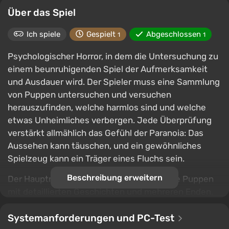
Über das Spiel
Ich spiele
Gespielt
Abgeschlossen
1
1
Psychologischer Horror, in dem die Untersuchung zu
einem beunruhigenden Spiel der Aufmerksamkeit
und Ausdauer wird. Der Spieler muss eine Sammlung
von Puppen untersuchen und versuchen
herauszufinden, welche harmlos sind und welche
etwas Unheimliches verbergen. Jede Überprüfung
verstärkt allmählich das Gefühl der Paranoia: Das
Aussehen kann täuschen, und ein gewöhnliches
Spielzeug kann ein Träger eines Fluchs sein.
Beschreibung erweitern
Der Hauptmodus bietet im Voraus erstellte Puppen
mit detaillierten Geschichten und mehreren Enden,
die nach und nach die düsteren Details des
Geschehens enthüllen. Die Atmosphäre basiert auf
Systemanforderungen und PC-Test