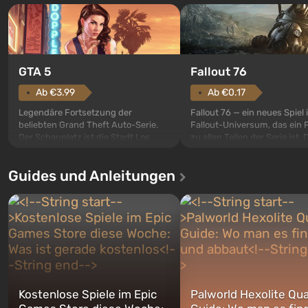
GTA 5
Fallout 76
Ab €3.99
Ab €0.17
Legendäre Fortsetzung der
Fallout 76 — ein neues Spiel
beliebten Grand Theft Auto-Serie.
Fallout-Universum, das ein 
Der Schauplatz ist die Stadt Los
zu allen Teilen der Serie ist. 
Santos, die bereits in Grand Theft
Ereignisse beginnen im Vaul
Auto: San Andreas beliebt war. Zum
dem ersten unter den gebau
Guides und Anleitungen
ersten Mal erzählt das Spiel die
sollte laut den Plänen der Va
Geschichte von gleich drei
Spezialisten das erste sein, 
Charakteren: Michael, Trevor und
nach dem Abwurf von Ato
Franklin, zwischen denen Sie
auf Amerika geöffnet wird. De
jederzeit...
Kostenlose Spiele im Epic
Palworld Hexolite Qua