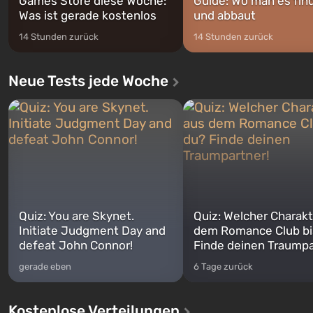
Games Store diese Woche:
Guide: Wo man es fin
Was ist gerade kostenlos
und abbaut
14 Stunden zurück
14 Stunden zurück
Neue Tests jede Woche
Quiz: You are Skynet.
Quiz: Welcher Charakt
Initiate Judgment Day and
dem Romance Club bi
defeat John Connor!
Finde deinen Traumpa
gerade eben
6 Tage zurück
Kostenlose Verteilungen