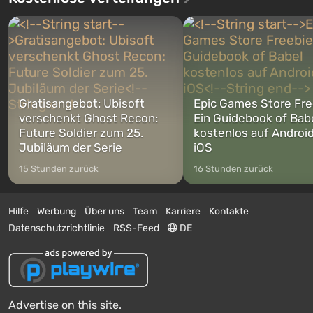
Gratisangebot: Ubisoft
Epic Games Store Fre
verschenkt Ghost Recon:
Ein Guidebook of Bab
Future Soldier zum 25.
kostenlos auf Androi
Jubiläum der Serie
iOS
15 Stunden zurück
16 Stunden zurück
Hilfe
Werbung
Über uns
Team
Karriere
Kontakte
Datenschutzrichtlinie
RSS-Feed
DE
Advertise on this site.