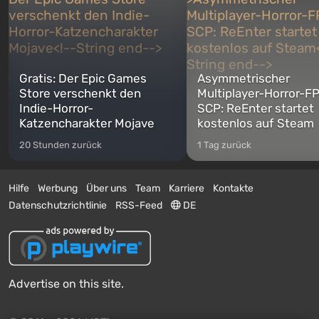
Gratis: Der Epic Games
Asymmetrischer
Store verschenkt den
Multiplayer-Horror-F
Indie-Horror-
SCP: ReEnter startet
Katzencharakter Mojave
kostenlos auf Steam
20 Stunden zurück
1 Tag zurück
Hilfe
Werbung
Über uns
Team
Karriere
Kontakte
Datenschutzrichtlinie
RSS-Feed
DE
Advertise on this site.