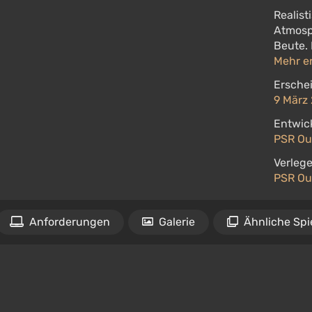
Realist
Atmosp
Beute. 
Mehr e
Ersche
9 März 
Entwick
PSR Ou
Verlege
PSR Ou
Anforderungen
Galerie
Ähnliche Spi