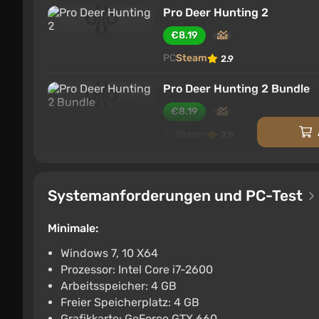
Pro Deer Hunting 2
€8.19
PC
Steam
2.9
Pro Deer Hunting 2 Bundle
€8.19
PC
Steam
2.9
Systemanforderungen und PC-Test
Minimale:
Windows 7, 10 X64
Prozessor: Intel Core i7-2600
Arbeitsspeicher: 4 GB
Freier Speicherplatz: 4 GB
Grafikkarte: GeForce GTX 660