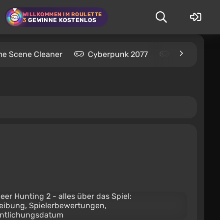
WILLKOMMEN IM ROULETTE
3
GEWINNE KOSTENLOS
me Scene Cleaner
Cyberpunk 2077
Kingdom Com