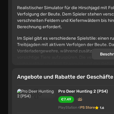
Realistischer Simulator für die Hirschjagd mit 
Verfolgung der Beute. Dem Spieler stehen versc
verschneiten Feldern und Kiefernwäldern bis hin
Berechnung erfordert.
Im Spiel gibt es verschiedene Spielstile: einen
Treibjagden mit aktivem Verfolgen der Beute. 
Vorderladergewehre, während zusätzliches Equip
Beschr
vorsichtige Tiere aufzuspüren. Die verbesserte 
vorhersehbar und fügt Spannung und das Gefühl
Angebote und Rabatte der Geschäft
Pro Deer Hunting 2 (PS4)
€7.49
PlayStation 4
PS Store
1.6