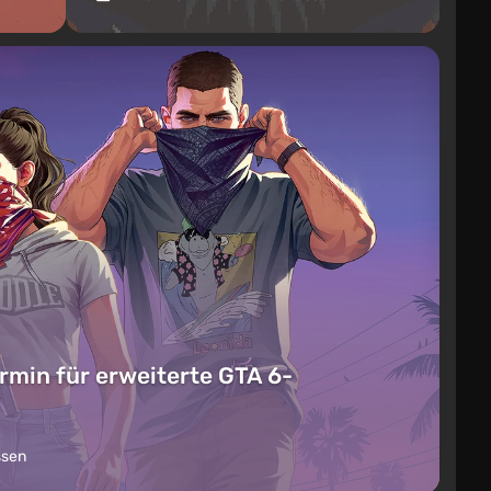
rmin für erweiterte GTA 6-
ssen