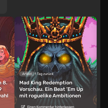
Artikel
1 Tag zurück
 8.
Mad King Redemption
9
Vorschau. Ein Beat ’Em Up
wahl
mit roguelike Ambitionen
Einen Kommentar hinterlassen