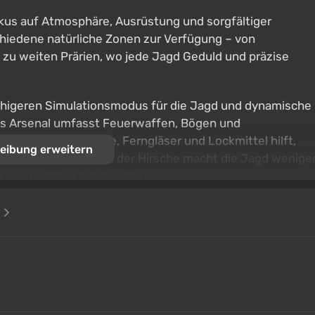
Fokus auf Atmosphäre, Ausrüstung und sorgfältiger
hiedene natürliche Zonen zur Verfügung – von
 zu weiten Prärien, wo jede Jagd Geduld und präzise
 ruhigeren Simulationsmodus für die Jagd und dynamische
Das Arsenal umfasst Feuerwaffen, Bögen und
ment wie Hochsitze, Ferngläser und Lockmittel hilft,
eibung erweitern
künstliche Intelligenz der Hirsche macht die Jagd wenige
 einer echten Waldjagd hinzu.
e