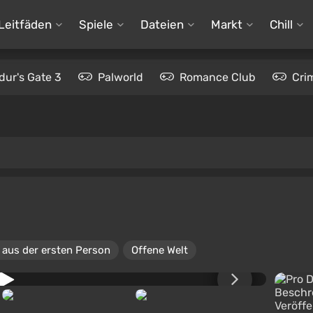
Leitfäden
Spiele
Dateien
Markt
Chill
dur's Gate 3
Palworld
Romance Club
Cri
 aus der ersten Person
Offene Welt