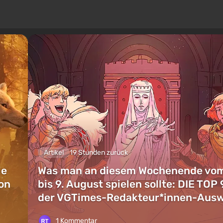
Artikel
19 Stunden zurück
ie
Was man an diesem Wochenende vom
on
bis 9. August spielen sollte: DIE TOP 
der VGTimes-Redakteur*innen-Aus
1 Kommentar