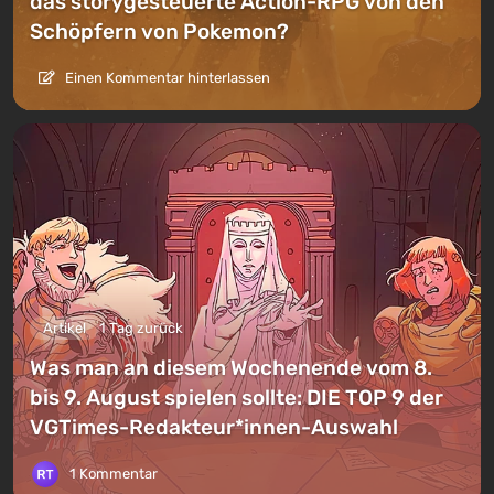
das storygesteuerte Action-RPG von den
Schöpfern von Pokemon?
Einen Kommentar hinterlassen
Artikel
1 Tag zurück
Was man an diesem Wochenende vom 8.
bis 9. August spielen sollte: DIE TOP 9 der
VGTimes-Redakteur*innen-Auswahl
1 Kommentar