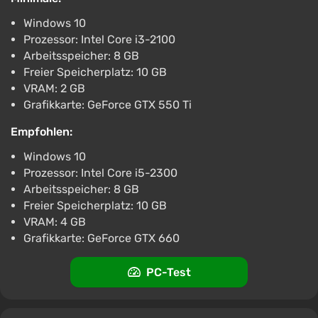
kultureller Grundlage. Vertraute Bilder werden hier
anders entfaltet, was ein Gefühl für einen frischen
Windows 10
Blick auf slawische Folklore im Spielformat schafft.
Prozessor: Intel Core i3-2100
Arbeitsspeicher: 8 GB
Freier Speicherplatz: 10 GB
VRAM: 2 GB
Grafikkarte: GeForce GTX 550 Ti
Empfohlen:
Windows 10
Prozessor: Intel Core i5-2300
Arbeitsspeicher: 8 GB
Freier Speicherplatz: 10 GB
VRAM: 4 GB
Grafikkarte: GeForce GTX 660
PC-Test