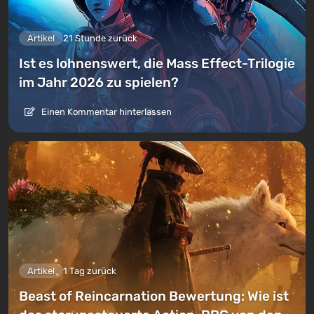
Artikel
21 Stunde zurück
Ist es lohnenswert, die Mass Effect-Trilogie
im Jahr 2026 zu spielen?
Einen Kommentar hinterlassen
Artikel
1 Tag zurück
Beast of Reincarnation Bewertung: Wie ist