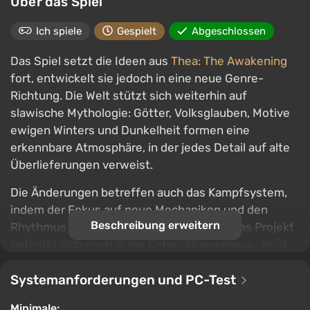
Über das Spiel
Ich spiele
Gespielt
Abgeschlossen
Das Spiel setzt die Ideen aus
Thea: The Awakening
fort, entwickelt sie jedoch in eine neue Genre-
Richtung. Die Welt stützt sich weiterhin auf
slawische Mythologie: Götter, Volksglauben, Motive
ewigen Winters und Dunkelheit formen eine
erkennbare Atmosphäre, in der jedes Detail auf alte
Überlieferungen verweist.
Die Änderungen betreffen auch das Kampfsystem,
indem der Fokus auf neue Mechaniken und den
Beschreibung erweitern
Rhythmus der Kämpfe verschoben wird. Das Projekt
befindet sich noch in der Entwicklungsphase, zeigt
jedoch bereits den Wunsch, die Eigenständigkeit der
Serie zu bewahren, indem es keine abstrakte dunkle
Systemanforderungen und PC-Test
Fantasie bietet, sondern eine Welt mit klarer
Minimale: