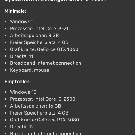
€8.99
Minimale:
Epic Games Store
2.9
1 Bewertung
Windows 10
Prop Sumo / Steam AUTO / RU + WORLD
Prozessor: Intel Core i3-2100
Arbeitsspeicher: 8 GB
€2.05
€2
-1%
Freier Speicherplatz: 4 GB
PC
Grafikkarte: GeForce GTX 1060
ggsel
4.2
457 Bewertungen
Unterstützung bei VGTimes
DirectX: 11
Broadband Internet connection
Prop Sumo * STEAM RU*KZ*UA*CIS
Keyboard, mouse
€2.07
Empfohlen:
PC
ggsel
4.2
457 Bewertungen
Windows 10
Unterstützung bei VGTimes
Prozessor: Intel Core i5-2300
Arbeitsspeicher: 16 GB
Freier Speicherplatz: 4 GB
Grafikkarte: GeForce RTX 3080
DirectX: 12
Broadband Internet connection