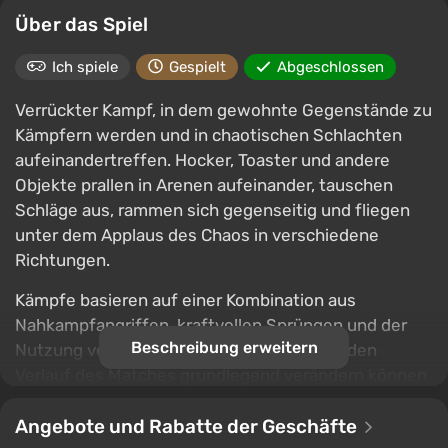
Über das Spiel
Ich spiele
Gespielt
Abgeschlossen
Verrückter Kampf, in dem gewohnte Gegenstände zu
Kämpfern werden und in chaotischen Schlachten
aufeinandertreffen. Hocker, Toaster und andere
Objekte prallen in Arenen aufeinander, tauschen
Schläge aus, rammen sich gegenseitig und fliegen
unter dem Applaus des Chaos in verschiedene
Richtungen.
Kämpfe basieren auf einer Kombination aus
Nahkampfangriffen, kraftvollen Sprüngen und der
Beschreibung erweitern
Nutzung verschiedener Gegenstände, die den
Verlauf des Matches grundlegend verändern können.
Magnetminen, Explosionen und andere Effekte
fügen Unvorhersehbarkeit hinzu und verwandeln
Angebote und Rabatte der Geschäfte