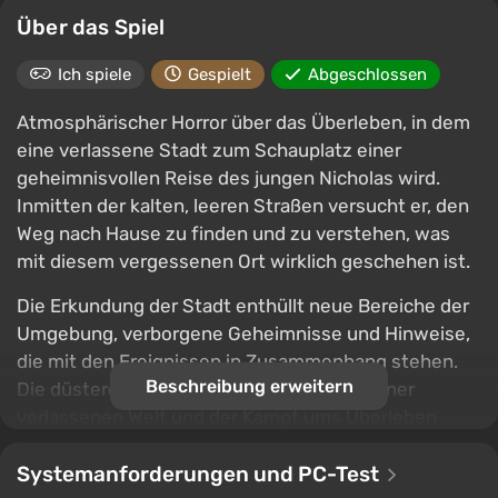
Über das Spiel
Ich spiele
Gespielt
Abgeschlossen
Atmosphärischer Horror über das Überleben, in dem
eine verlassene Stadt zum Schauplatz einer
geheimnisvollen Reise des jungen Nicholas wird.
Inmitten der kalten, leeren Straßen versucht er, den
Weg nach Hause zu finden und zu verstehen, was
mit diesem vergessenen Ort wirklich geschehen ist.
Die Erkundung der Stadt enthüllt neue Bereiche der
Umgebung, verborgene Geheimnisse und Hinweise,
die mit den Ereignissen in Zusammenhang stehen.
Beschreibung erweitern
Die düstere Atmosphäre, die Erkundung einer
verlassenen Welt und der Kampf ums Überleben
schaffen ein spannendes Abenteuer, bei dem jeder
Fund näher zur Lösung des Geheimnisses der Stadt
Systemanforderungen und PC-Test