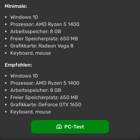
und zu den Antworten führt, die sich in ihren leeren
Minimale:
Straßen verbergen.
Windows 10
Prozessor: AMD Ryzen 5 1400
Arbeitsspeicher: 8 GB
Freier Speicherplatz: 650 MB
Grafikkarte: Radeon Vega 8
Keyboard, mouse
Empfohlen:
Windows 10
Prozessor: AMD Ryzen 5 1400
Arbeitsspeicher: 8 GB
Freier Speicherplatz: 650 MB
Grafikkarte: GeForce GTX 1650
Keyboard, mouse
PC-Test