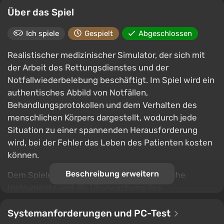
Über das Spiel
Ich spiele
Gespielt
Abgeschlossen
Realistischer medizinischer Simulator, der sich mit
der Arbeit des Rettungsdienstes und der
Notfallwiederbelebung beschäftigt. Im Spiel wird ein
authentisches Abbild von Notfällen,
Behandlungsprotokollen und dem Verhalten des
menschlichen Körpers dargestellt, wodurch jede
Situation zu einer spannenden Herausforderung
wird, bei der Fehler das Leben des Patienten kosten
können.
Beschreibung erweitern
Dem Spieler stehen vollwertige medizinische
Instrumente und die Überwachung des
Patientenstatus zur Verfügung: EKG, Blutdruck,
Sättigung, Puls und andere Werte, die ständige
Systemanforderungen und PC-Test