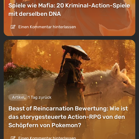
Spiele wie Mafia: 20 Kriminal-Action-Spiele
mit derselben DNA
Einen Kommentar hinterlassen
Artikel
1 Tag zurück
Beast of Reincarnation Bewertung: Wie ist
das storygesteuerte Action-RPG von den
Schöpfern von Pokemon?
Einen Kommentar hinterlassen