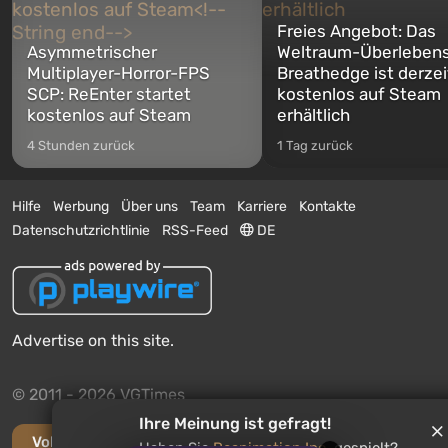
Freies Angebot: Das
Asymmetrischer
Weltraum-Überlebens
Multiplayer-Horror-FPS
Breathedge ist derzei
SCP: ReEnter startet
kostenlos auf Steam
kostenlos auf Steam
erhältlich
4 Stunden zurück
1 Tag zurück
Hilfe
Werbung
Über uns
Team
Karriere
Kontakte
Datenschutzrichtlinie
RSS-Feed
DE
Advertise on this site.
© 2011 - 2026 VGTimes
Ihre Meinung ist gefragt!
Vollständige Version