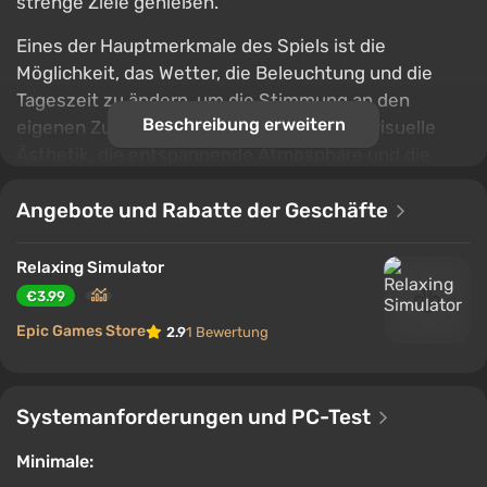
strenge Ziele genießen.
Eines der Hauptmerkmale des Spiels ist die
Möglichkeit, das Wetter, die Beleuchtung und die
Tageszeit zu ändern, um die Stimmung an den
Beschreibung erweitern
eigenen Zustand anzupassen. Die sanfte visuelle
Ästhetik, die entspannende Atmosphäre und die
leichten humorvollen Details verwandeln die Reise in
einen gemütlichen Urlaub, bei dem nicht das
Angebote und Rabatte der Geschäfte
Ergebnis, sondern der Prozess und die Momente
innerer Ruhe am wichtigsten sind.
Relaxing Simulator
€3.99
Epic Games Store
2.9
1 Bewertung
Systemanforderungen und PC-Test
Minimale: