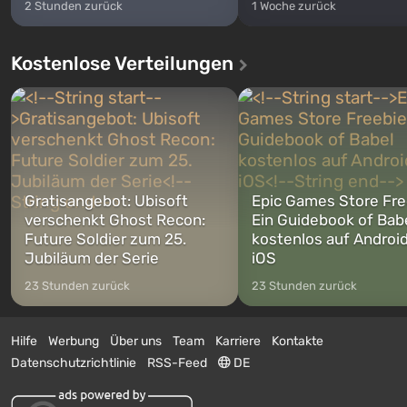
2 Stunden zurück
1 Woche zurück
Kostenlose Verteilungen
Gratisangebot: Ubisoft
Epic Games Store Fre
verschenkt Ghost Recon:
Ein Guidebook of Bab
Future Soldier zum 25.
kostenlos auf Androi
Jubiläum der Serie
iOS
23 Stunden zurück
23 Stunden zurück
Hilfe
Werbung
Über uns
Team
Karriere
Kontakte
Datenschutzrichtlinie
RSS-Feed
DE