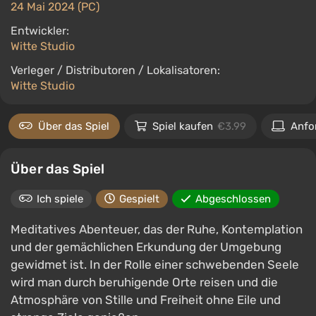
24 Mai 2024 (PC)
Entwickler:
Witte Studio
Verleger / Distributoren / Lokalisatoren:
Witte Studio
Über das Spiel
Spiel kaufen
€3.99
Anfo
Über das Spiel
Ich spiele
Gespielt
Abgeschlossen
Meditatives Abenteuer, das der Ruhe, Kontemplation
und der gemächlichen Erkundung der Umgebung
gewidmet ist. In der Rolle einer schwebenden Seele
wird man durch beruhigende Orte reisen und die
Atmosphäre von Stille und Freiheit ohne Eile und