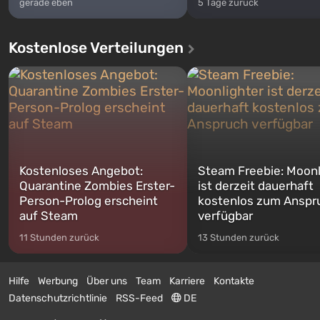
gerade eben
5 Tage zurück
Kostenlose Verteilungen
Kostenloses Angebot:
Steam Freebie: Moonl
Quarantine Zombies Erster-
ist derzeit dauerhaft
Person-Prolog erscheint
kostenlos zum Anspr
auf Steam
verfügbar
11 Stunden zurück
13 Stunden zurück
Hilfe
Werbung
Über uns
Team
Karriere
Kontakte
Datenschutzrichtlinie
RSS-Feed
DE